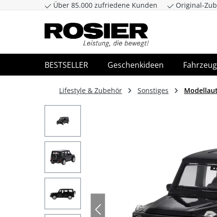
Über 85.000 zufriedene Kunden
Original-Zub
Zum Hauptinhalt springen
Zur Suche spr
BESTSELLER
Geschenkideen
Fahrzeug
Lifestyle & Zubehör
Sonstiges
Modellau
Bildergalerie überspringen