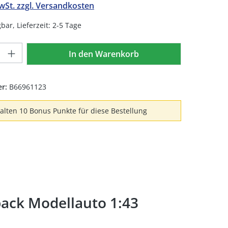
MwSt. zzgl. Versandkosten
bar, Lieferzeit: 2-5 Tage
Anzahl: Gib den gewünschten Wert ein 
In den Warenkorb
er:
B66961123
halten 10 Bonus Punkte für diese Bestellung
ack Modellauto 1:43