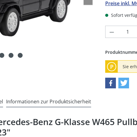
Preise inkl. 
Sofort verfüg
Produkt 
Produktnumm
P
Sie er
el
Informationen zur Produktsicherheit
rcedes-Benz G-Klasse W465 Pullb
23"