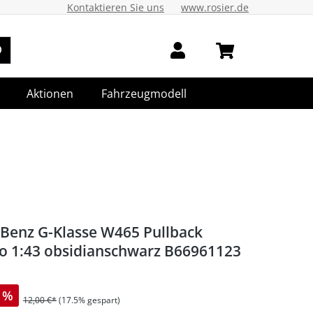
Kontaktieren Sie uns
www.rosier.de
Aktionen
Fahrzeugmodell
Benz G-Klasse W465 Pullback
o 1:43 obsidianschwarz B66961123
%
12,00 €*
(17.5% gespart)