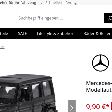
ehör für Ihr Fahrzeug
Schnelle Lieferung
ingen
Zur Hauptnavigation springen
teile
SALE
Lifestyle & Zubehör
Räder & Reifen
tos
Mercedes-
Modellaut
9,90 €
*