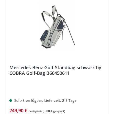
%
Mercedes-Benz Golf-Standbag schwarz by
COBRA Golf-Bag B66450611
Sofort verfügbar, Lieferzeit: 2-5 Tage
Verkaufspreis:
Regulärer Preis:
249,90 €
260,00 €
(3.88% gespart)