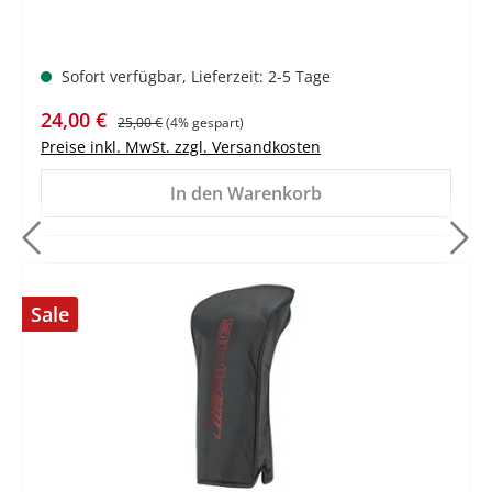
Sofort verfügbar, Lieferzeit: 2-5 Tage
Verkaufspreis:
Regulärer Preis:
24,00 €
25,00 €
(4% gespart)
Preise inkl. MwSt. zzgl. Versandkosten
In den Warenkorb
Sale
%