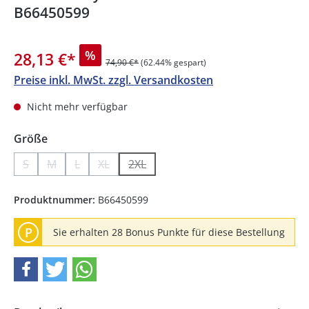
B66450599
%
28,13 €
*
74,90 €*
(62.44% gespart)
Preise inkl. MwSt. zzgl. Versandkosten
Nicht mehr verfügbar
auswählen
Größe
S
M
L
XL
2XL
(Diese Option ist zurzeit nicht verfügbar.)
(Diese Option ist zurzeit nicht verfügbar.)
(Diese Option ist zurzeit nicht verfügbar.)
(Diese Option ist zurzeit nicht verfügbar.)
(Diese Option ist zurzeit nicht verfüg
Produktnummer:
B66450599
P
Sie erhalten 28 Bonus Punkte für diese Bestellung