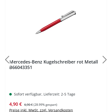
%
Mercedes-Benz Kugelschreiber rot Metall
B66043351
Sofort verfügbar, Lieferzeit: 2-5 Tage
Verkaufspreis:
Regulärer Preis:
4,90 €
6,90 €
(28.99% gespart)
Preise inkl. MwSt. zzgl. Versandkosten