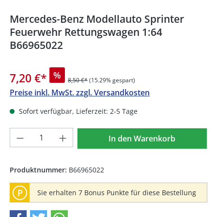
Mercedes-Benz Modellauto Sprinter
Feuerwehr Rettungswagen 1:64
B66965022
%
7,20 €
*
8,50 €*
(15.29% gespart)
Preise inkl. MwSt. zzgl. Versandkosten
Sofort verfügbar, Lieferzeit: 2-5 Tage
Produkt Anzahl: Gib den gewünschten We
In den Warenkorb
Produktnummer:
B66965022
P
Sie erhalten 7 Bonus Punkte für diese Bestellung