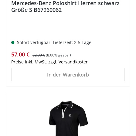
Mercedes-Benz Poloshirt Herren schwarz
Größe S B67960062
Sofort verfügbar, Lieferzeit: 2-5 Tage
Verkaufspreis:
Regulärer Preis:
57,00 €
62,00 €
(8.06% gespart)
Preise inkl. MwSt. zzgl. Versandkosten
In den Warenkorb
%