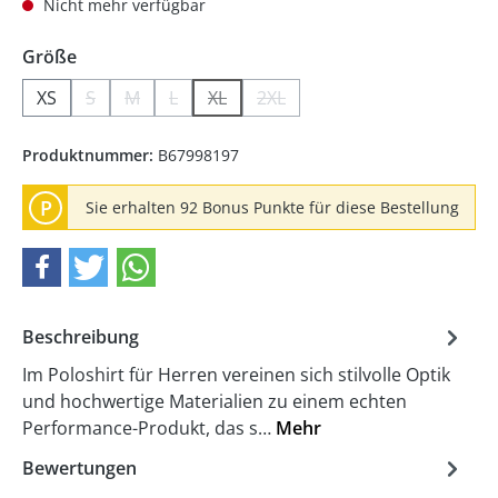
Nicht mehr verfügbar
auswählen
Größe
XS
S
M
L
XL
2XL
(Diese Option ist zurzeit nicht verfügbar.)
(Diese Option ist zurzeit nicht verfügbar.)
(Diese Option ist zurzeit nicht verfügbar.)
(Diese Option ist zurzeit nicht verfügb
(Diese Option ist zurzeit nicht
Produktnummer:
B67998197
P
Sie erhalten 92 Bonus Punkte für diese Bestellung
Beschreibung
Im Poloshirt für Herren vereinen sich stilvolle Optik
und hochwertige Materialien zu einem echten
Performance-Produkt, das s…
Mehr
Bewertungen