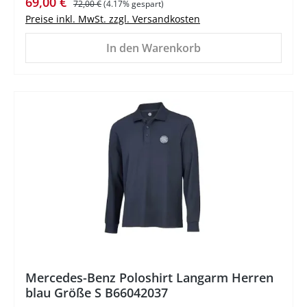
Verkaufspreis:
69,00 €
72,00 €
(4.17% gespart)
Preise inkl. MwSt. zzgl. Versandkosten
In den Warenkorb
%
Mercedes-Benz Poloshirt Langarm Herren
blau Größe S B66042037