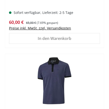
Sofort verfügbar, Lieferzeit: 2-5 Tage
Verkaufspreis:
Regulärer Preis:
60,00 €
65,00 €
(7.69% gespart)
Preise inkl. MwSt. zzgl. Versandkosten
In den Warenkorb