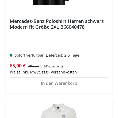
Mercedes-Benz Poloshirt Herren schwarz
Modern fit Größe 2XL B66040478
Sofort verfügbar, Lieferzeit: 2-5 Tage
Verkaufspreis:
Regulärer Preis:
65,00 €
70,00 €
(7.14% gespart)
Preise inkl. MwSt. zzgl. Versandkosten
In den Warenkorb
%