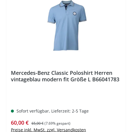
%
Mercedes-Benz Classic Poloshirt Herren
vintageblau modern fit Größe L B66041783
Sofort verfügbar, Lieferzeit: 2-5 Tage
Verkaufspreis:
Regulärer Preis:
60,00 €
65,00 €
(7.69% gespart)
Preise inkl. MwSt. zzgl. Versandkosten