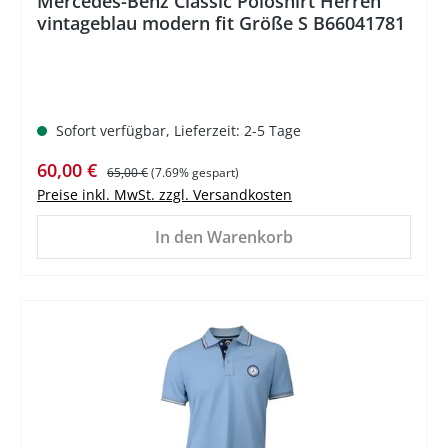
Mercedes-Benz Classic Poloshirt Herren
vintageblau modern fit Größe S B66041781
Sofort verfügbar, Lieferzeit: 2-5 Tage
Verkaufspreis:
Regulärer Preis:
60,00 €
65,00 €
(7.69% gespart)
Preise inkl. MwSt. zzgl. Versandkosten
In den Warenkorb
%