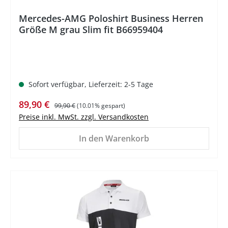
Mercedes-AMG Poloshirt Business Herren
Größe M grau Slim fit B66959404
Sofort verfügbar, Lieferzeit: 2-5 Tage
Verkaufspreis:
Regulärer Preis:
89,90 €
99,90 €
(10.01% gespart)
Preise inkl. MwSt. zzgl. Versandkosten
In den Warenkorb
%