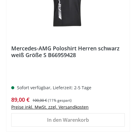
Mercedes-AMG Poloshirt Herren schwarz
weiß Größe S B66959428
Sofort verfügbar, Lieferzeit: 2-5 Tage
Verkaufspreis:
Regulärer Preis:
89,00 €
100,00 €
(11% gespart)
Preise inkl. MwSt. zzgl. Versandkosten
In den Warenkorb