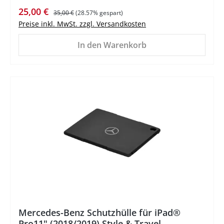
Verkaufspreis:
Regulärer Preis:
25,00 €
35,00 €
(28.57% gespart)
Preise inkl. MwSt. zzgl. Versandkosten
In den Warenkorb
%
Mercedes-Benz Schutzhülle für iPad®
Pro11" (2018/2019) Style & Travel