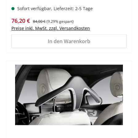
Sofort verfügbar, Lieferzeit: 2-5 Tage
Verkaufspreis:
Regulärer Preis:
76,20 €
84,00 €
(9.29% gespart)
Preise inkl. MwSt. zzgl. Versandkosten
In den Warenkorb
%