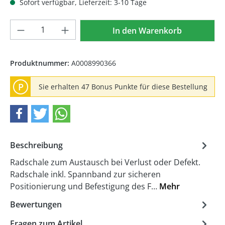
Sofort verfügbar, Lieferzeit: 3-10 Tage
Produkt Anzahl: Gib den gewünschten We
In den Warenkorb
Produktnummer:
A0008990366
P
Sie erhalten 47 Bonus Punkte für diese Bestellung
Beschreibung
Radschale zum Austausch bei Verlust oder Defekt.
Radschale inkl. Spannband zur sicheren
Positionierung und Befestigung des F…
Mehr
Bewertungen
Fragen zum Artikel