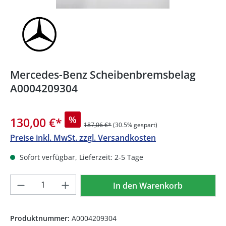
Mercedes-Benz Scheibenbremsbelag
A0004209304
%
130,00 €
*
187,06 €*
(30.5% gespart)
Preise inkl. MwSt. zzgl. Versandkosten
Sofort verfügbar, Lieferzeit: 2-5 Tage
Produkt Anzahl: Gib den gewünschten We
In den Warenkorb
Produktnummer:
A0004209304