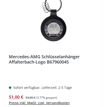
%
Mercedes-AMG Schlüsselanhänger
Affalterbach-Logo B67960045
Sofort verfügbar, Lieferzeit: 2-5 Tage
Verkaufspreis:
Regulärer Preis:
51,00 €
53,00 €
(3.77% gespart)
Preise inkl. MwSt. zzgl. Versandkosten