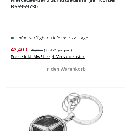
Mercedes-Benz Schlüsselanhänger Kordel
B66959730
Sofort verfügbar, Lieferzeit: 2-5 Tage
Verkaufspreis:
Regulärer Preis:
42,40 €
49,00 €
(13.47% gespart)
Preise inkl. MwSt. zzgl. Versandkosten
In den Warenkorb
%