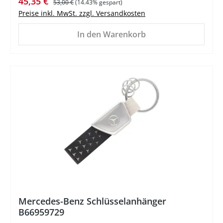
Verkaufspreis:
45,35 €
53,00 €
(14.43% gespart)
Preise inkl. MwSt. zzgl. Versandkosten
In den Warenkorb
%
Mercedes-Benz Schlüsselanhänger
B66959729