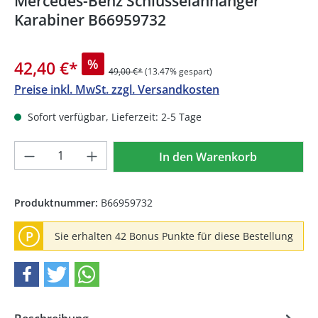
Mercedes-Benz Schlüsselanhänger
Karabiner B66959732
%
42,40 €
*
49,00 €*
(13.47% gespart)
Preise inkl. MwSt. zzgl. Versandkosten
Sofort verfügbar, Lieferzeit: 2-5 Tage
Produkt Anzahl: Gib den gewünschten We
In den Warenkorb
Produktnummer:
B66959732
P
Sie erhalten 42 Bonus Punkte für diese Bestellung