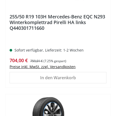
255/50 R19 103H Mercedes-Benz EQC N293
Winterkomplettrad Pirelli HA links
Q440301711660
Sofort verfügbar, Lieferzeit: 1-2 Wochen
Verkaufspreis:
Regulärer Preis:
704,00 €
759,01 €
(7.25% gespart)
Preise inkl. MwSt. zzgl. Versandkosten
In den Warenkorb
%