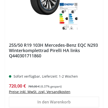
255/50 R19 103H Mercedes-Benz EQC N293
Winterkomplettrad Pirelli HA links
Q440301711860
Sofort verfügbar, Lieferzeit: 1-2 Wochen
Verkaufspreis:
Regulärer Preis:
720,00 €
769,00 €
(6.37% gespart)
Preise inkl. MwSt. zzgl. Versandkosten
In den Warenkorb