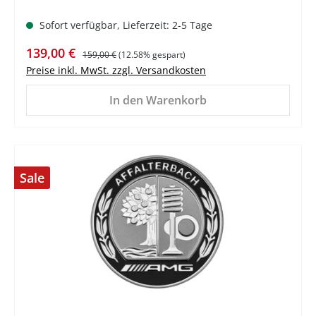
Sofort verfügbar, Lieferzeit: 2-5 Tage
Verkaufspreis:
Regulärer Preis:
139,00 €
159,00 €
(12.58% gespart)
Preise inkl. MwSt. zzgl. Versandkosten
In den Warenkorb
Sale
%