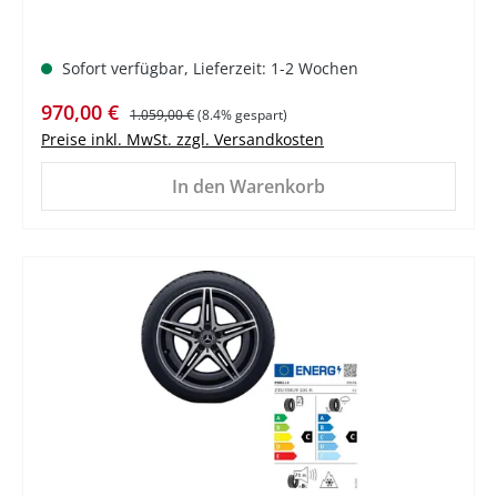
Sofort verfügbar, Lieferzeit: 1-2 Wochen
Verkaufspreis:
Regulärer Preis:
970,00 €
1.059,00 €
(8.4% gespart)
Preise inkl. MwSt. zzgl. Versandkosten
In den Warenkorb
%