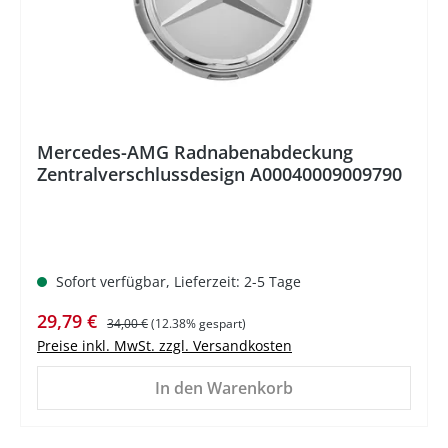
Mercedes-AMG Radnabenabdeckung
Zentralverschlussdesign A00040009009790
Sofort verfügbar, Lieferzeit: 2-5 Tage
Verkaufspreis:
Regulärer Preis:
29,79 €
34,00 €
(12.38% gespart)
Preise inkl. MwSt. zzgl. Versandkosten
In den Warenkorb