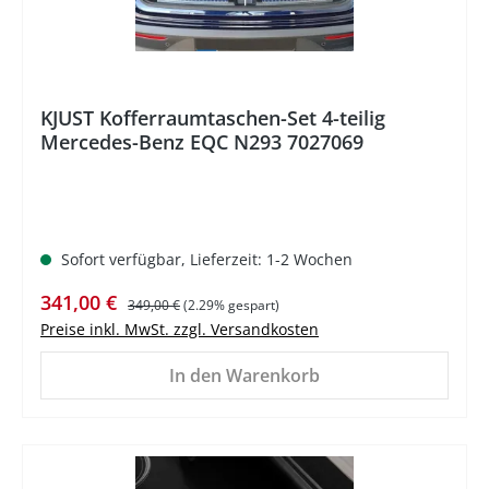
KJUST Kofferraumtaschen-Set 4-teilig
Mercedes-Benz EQC N293 7027069
Sofort verfügbar, Lieferzeit: 1-2 Wochen
Verkaufspreis:
Regulärer Preis:
341,00 €
349,00 €
(2.29% gespart)
Preise inkl. MwSt. zzgl. Versandkosten
In den Warenkorb