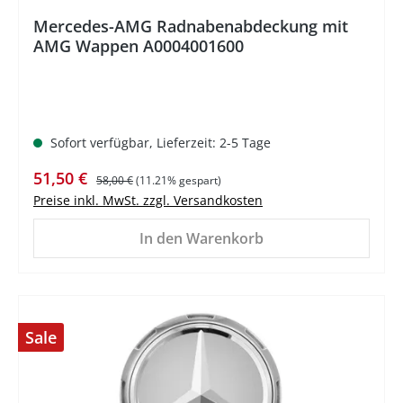
Mercedes-AMG Radnabenabdeckung mit
AMG Wappen A0004001600
Sofort verfügbar, Lieferzeit: 2-5 Tage
Verkaufspreis:
Regulärer Preis:
51,50 €
58,00 €
(11.21% gespart)
Preise inkl. MwSt. zzgl. Versandkosten
In den Warenkorb
Sale
%