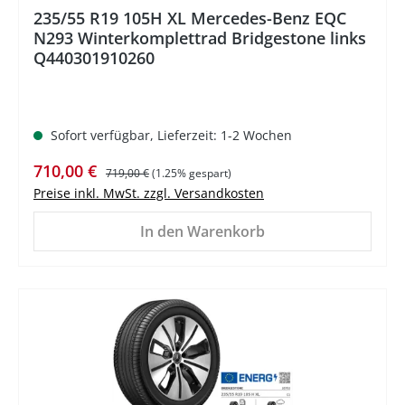
235/55 R19 105H XL Mercedes-Benz EQC
N293 Winterkomplettrad Bridgestone links
Q440301910260
Sofort verfügbar, Lieferzeit: 1-2 Wochen
Verkaufspreis:
Regulärer Preis:
710,00 €
719,00 €
(1.25% gespart)
Preise inkl. MwSt. zzgl. Versandkosten
In den Warenkorb
%