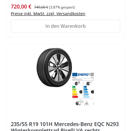
Verkaufspreis:
Regulärer Preis:
720,00 €
749,00 €
(3.87% gespart)
Preise inkl. MwSt. zzgl. Versandkosten
In den Warenkorb
%
235/55 R19 101H Mercedes-Benz EQC N293
Winterkomplettrad Pirelli VA rechts