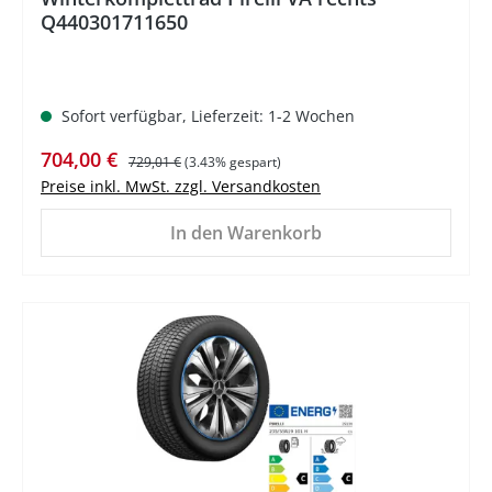
Q440301711650
Sofort verfügbar, Lieferzeit: 1-2 Wochen
Verkaufspreis:
Regulärer Preis:
704,00 €
729,01 €
(3.43% gespart)
Preise inkl. MwSt. zzgl. Versandkosten
In den Warenkorb
%