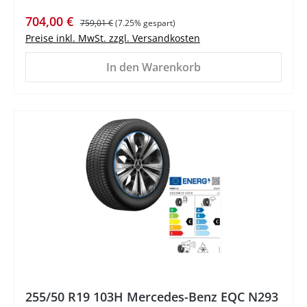
Verkaufspreis:
Regulärer Preis:
704,00 €
759,01 €
(7.25% gespart)
Preise inkl. MwSt. zzgl. Versandkosten
In den Warenkorb
%
255/50 R19 103H Mercedes-Benz EQC N293