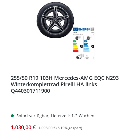
%
255/50 R19 103H Mercedes-AMG EQC N293
Winterkomplettrad Pirelli HA links
Q440301711900
Sofort verfügbar, Lieferzeit: 1-2 Wochen
Verkaufspreis:
Regulärer Preis:
1.030,00 €
1.098,00 €
(6.19% gespart)