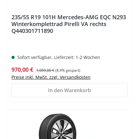
235/55 R19 101H Mercedes-AMG EQC N293
Winterkomplettrad Pirelli VA rechts
Q440301711890
Sofort verfügbar, Lieferzeit: 1-2 Wochen
Verkaufspreis:
Regulärer Preis:
970,00 €
1.059,00 €
(8.4% gespart)
Preise inkl. MwSt. zzgl. Versandkosten
In den Warenkorb
%