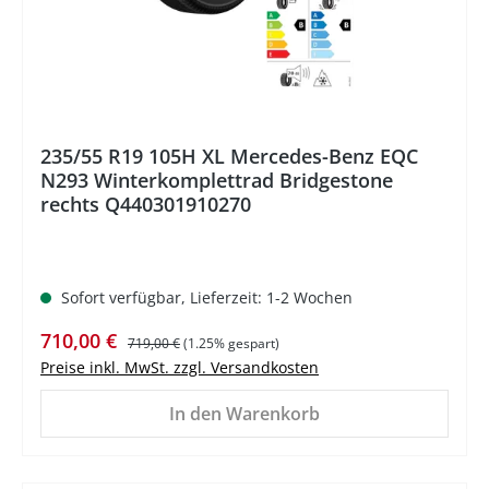
235/55 R19 105H XL Mercedes-Benz EQC
N293 Winterkomplettrad Bridgestone
rechts Q440301910270
Sofort verfügbar, Lieferzeit: 1-2 Wochen
Verkaufspreis:
Regulärer Preis:
710,00 €
719,00 €
(1.25% gespart)
Preise inkl. MwSt. zzgl. Versandkosten
In den Warenkorb