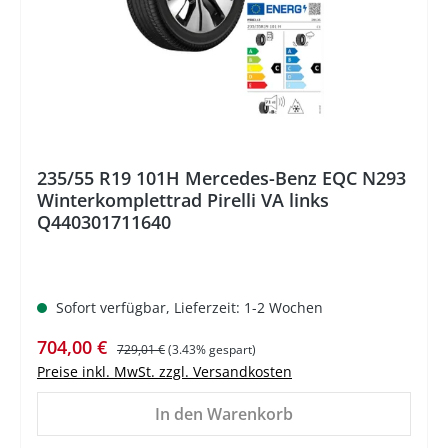
235/55 R19 101H Mercedes-Benz EQC N293
Winterkomplettrad Pirelli VA links
Q440301711640
Sofort verfügbar, Lieferzeit: 1-2 Wochen
Verkaufspreis:
Regulärer Preis:
704,00 €
729,01 €
(3.43% gespart)
Preise inkl. MwSt. zzgl. Versandkosten
In den Warenkorb