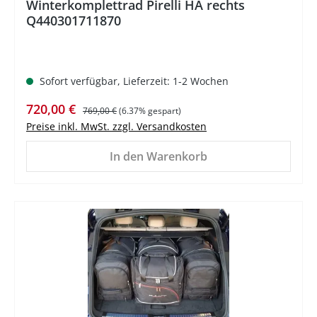
Winterkomplettrad Pirelli HA rechts
Q440301711870
Sofort verfügbar, Lieferzeit: 1-2 Wochen
Verkaufspreis:
Regulärer Preis:
720,00 €
769,00 €
(6.37% gespart)
Preise inkl. MwSt. zzgl. Versandkosten
In den Warenkorb
%