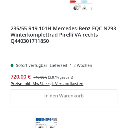
235/55 R19 101H Mercedes-Benz EQC N293
Winterkomplettrad Pirelli VA rechts
Q440301711850
Sofort verfügbar, Lieferzeit: 1-2 Wochen
Verkaufspreis:
Regulärer Preis:
720,00 €
749,00 €
(3.87% gespart)
Preise inkl. MwSt. zzgl. Versandkosten
In den Warenkorb