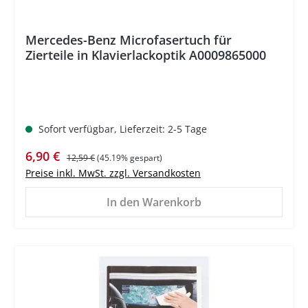
Mercedes-Benz Microfasertuch für
Zierteile in Klavierlackoptik A0009865000
Sofort verfügbar, Lieferzeit: 2-5 Tage
Verkaufspreis:
Regulärer Preis:
6,90 €
12,59 €
(45.19% gespart)
Preise inkl. MwSt. zzgl. Versandkosten
In den Warenkorb
%