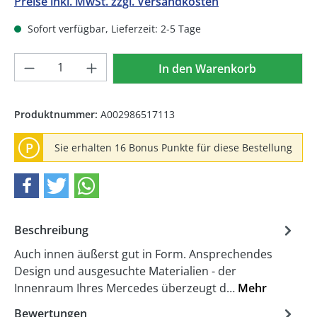
Preise inkl. MwSt. zzgl. Versandkosten
Sofort verfügbar, Lieferzeit: 2-5 Tage
Produkt Anzahl: Gib den gewünschten We
In den Warenkorb
Produktnummer:
A002986517113
P
Sie erhalten 16 Bonus Punkte für diese Bestellung
Beschreibung
Auch innen äußerst gut in Form. Ansprechendes
Design und ausgesuchte Materialien - der
Innenraum Ihres Mercedes überzeugt d…
Mehr
Bewertungen