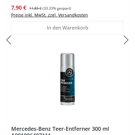
Verkaufspreis:
Regulärer Preis:
7,90 €
11,85 €
(33.33% gespart)
Preise inkl. MwSt. zzgl. Versandkosten
In den Warenkorb
%
Mercedes-Benz Teer-Entferner 300 ml