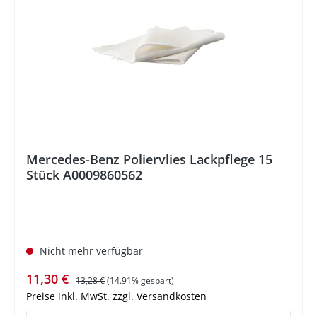
%
Mercedes-Benz Poliervlies Lackpflege 15
Stück A0009860562
Nicht mehr verfügbar
Verkaufspreis:
Regulärer Preis:
11,30 €
13,28 €
(14.91% gespart)
Preise inkl. MwSt. zzgl. Versandkosten