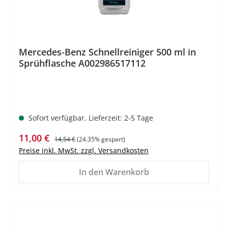
Mercedes-Benz Schnellreiniger 500 ml in
Sprühflasche A002986517112
Sofort verfügbar, Lieferzeit: 2-5 Tage
Verkaufspreis:
Regulärer Preis:
11,00 €
14,54 €
(24.35% gespart)
Preise inkl. MwSt. zzgl. Versandkosten
In den Warenkorb