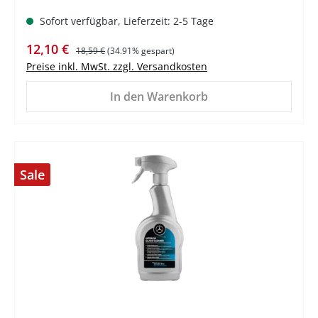
Sofort verfügbar, Lieferzeit: 2-5 Tage
Verkaufspreis:
Regulärer Preis:
12,10 €
18,59 €
(34.91% gespart)
Preise inkl. MwSt. zzgl. Versandkosten
In den Warenkorb
Sale
%