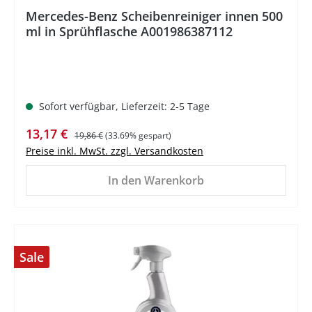
Mercedes-Benz Scheibenreiniger innen 500
ml in Sprühflasche A001986387112
Sofort verfügbar, Lieferzeit: 2-5 Tage
Verkaufspreis:
Regulärer Preis:
13,17 €
19,86 €
(33.69% gespart)
Preise inkl. MwSt. zzgl. Versandkosten
In den Warenkorb
Sale
%