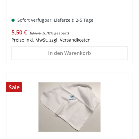
Sofort verfügbar, Lieferzeit: 2-5 Tage
Verkaufspreis:
Regulärer Preis:
5,50 €
5,90 €
(6.78% gespart)
Preise inkl. MwSt. zzgl. Versandkosten
In den Warenkorb
Sale
%