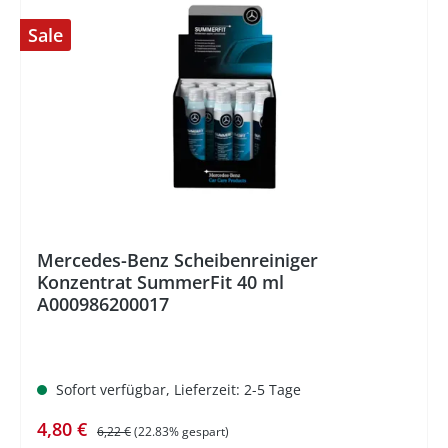
Sale
%
Mercedes-Benz Scheibenreiniger
Konzentrat SummerFit 40 ml
A000986200017
Sofort verfügbar, Lieferzeit: 2-5 Tage
Verkaufspreis:
Regulärer Preis:
4,80 €
6,22 €
(22.83% gespart)