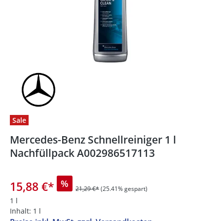
Sale
Mercedes-Benz Schnellreiniger 1 l
Nachfüllpack A002986517113
%
15,88 €
*
21,29 €*
(25.41% gespart)
1 l
Inhalt:
1 l