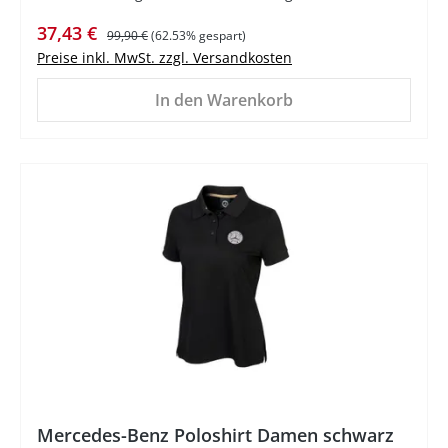
Verkaufspreis:
Regulärer Preis:
37,43 €
99,90 €
(62.53% gespart)
Preise inkl. MwSt. zzgl. Versandkosten
In den Warenkorb
%
Mercedes-Benz Poloshirt Damen schwarz