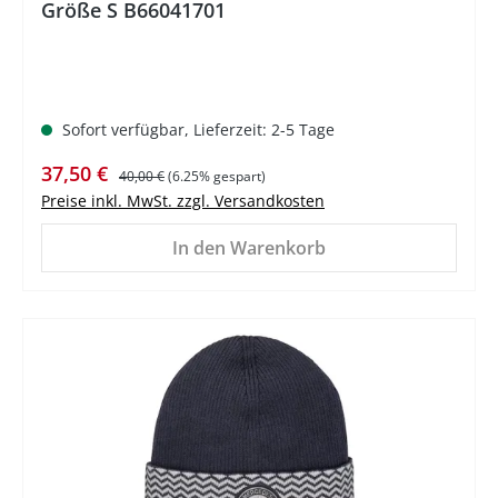
Größe S B66041701
Sofort verfügbar, Lieferzeit: 2-5 Tage
Verkaufspreis:
Regulärer Preis:
37,50 €
40,00 €
(6.25% gespart)
Preise inkl. MwSt. zzgl. Versandkosten
In den Warenkorb
%