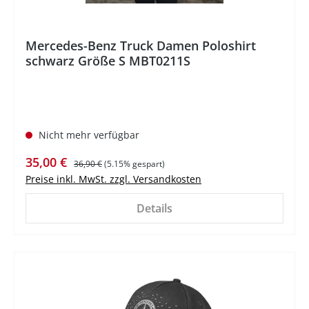
Mercedes-Benz Truck Damen Poloshirt
schwarz Größe S MBT0211S
Nicht mehr verfügbar
Verkaufspreis:
Regulärer Preis:
35,00 €
36,90 €
(5.15% gespart)
Preise inkl. MwSt. zzgl. Versandkosten
Details
%