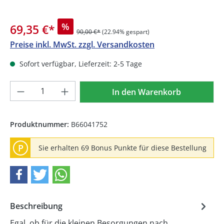
%
69,35 €
*
90,00 €*
(22.94% gespart)
Preise inkl. MwSt. zzgl. Versandkosten
Sofort verfügbar, Lieferzeit: 2-5 Tage
Produkt Anzahl: Gib den gewünschten We
In den Warenkorb
Produktnummer:
B66041752
P
Sie erhalten 69 Bonus Punkte für diese Bestellung
Beschreibung
Egal, ob für die kleinen Besorgungen nach