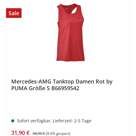
Sale
%
Mercedes-AMG Tanktop Damen Rot by
PUMA Größe S B66959542
Sofort verfügbar, Lieferzeit: 2-5 Tage
Verkaufspreis:
Regulärer Preis:
31,90 €
34,90 €
(8.6% gespart)