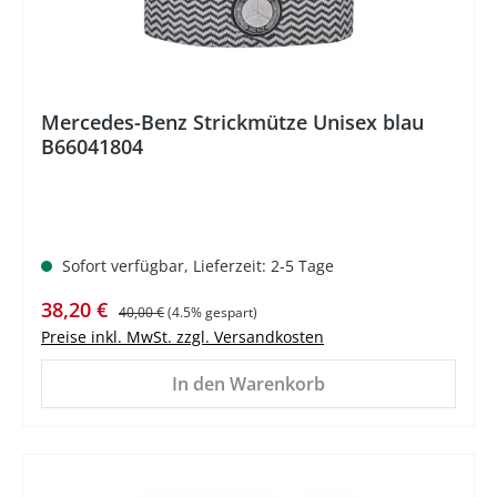
Mercedes-Benz Strickmütze Unisex blau
B66041804
Sofort verfügbar, Lieferzeit: 2-5 Tage
Verkaufspreis:
Regulärer Preis:
38,20 €
40,00 €
(4.5% gespart)
Preise inkl. MwSt. zzgl. Versandkosten
In den Warenkorb