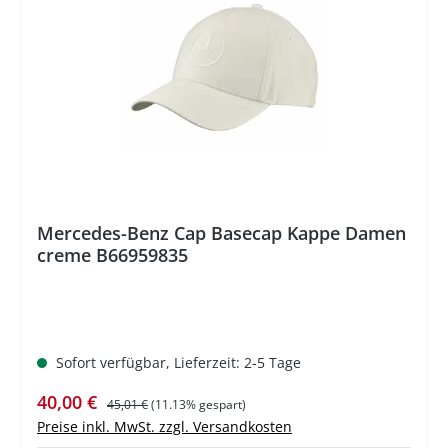
%
Mercedes-Benz Cap Basecap Kappe Damen
creme B66959835
Sofort verfügbar, Lieferzeit: 2-5 Tage
Verkaufspreis:
Regulärer Preis:
40,00 €
45,01 €
(11.13% gespart)
Preise inkl. MwSt. zzgl. Versandkosten