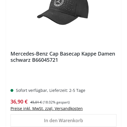
Mercedes-Benz Cap Basecap Kappe Damen
schwarz B66045721
Sofort verfügbar, Lieferzeit: 2-5 Tage
Verkaufspreis:
Regulärer Preis:
36,90 €
45,01 €
(18.02% gespart)
Preise inkl. MwSt. zzgl. Versandkosten
In den Warenkorb