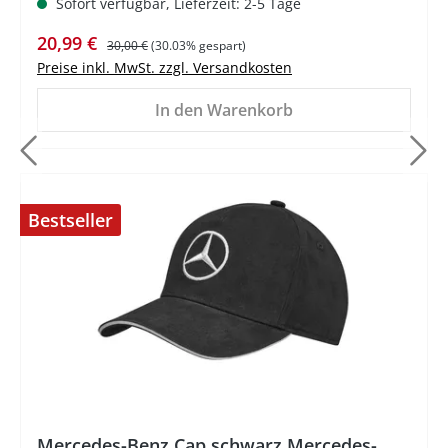
Sofort verfügbar, Lieferzeit: 2-5 Tage
Verkaufspreis:
Regulärer Preis:
20,99 €
30,00 €
(30.03% gespart)
Preise inkl. MwSt. zzgl. Versandkosten
In den Warenkorb
Bestseller
%
Mercedes-Benz Cap schwarz Mercedes-