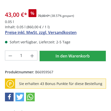
%
43,00 €
*
70,00 €*
(38.57% gespart)
0.05 l
Inhalt:
0.05 l
(860,00 € / 1 l)
Preise inkl. MwSt. zzgl. Versandkosten
Sofort verfügbar, Lieferzeit: 2-5 Tage
Produkt Anzahl: Gib den gewünschten We
In den Warenkorb
Produktnummer:
B66959567
P
Sie erhalten 43 Bonus Punkte für diese Bestellung