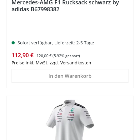
Mercedes-AMG F1 Rucksack schwarz by
adidas B67998382
Sofort verfügbar, Lieferzeit: 2-5 Tage
Verkaufspreis:
Regulärer Preis:
112,90 €
120,00 €
(5.92% gespart)
Preise inkl. MwSt. zzgl. Versandkosten
In den Warenkorb
%