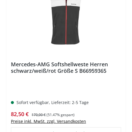
Mercedes-AMG Softshellweste Herren
schwarz/weiß/rot Größe S B66959365
Sofort verfügbar, Lieferzeit: 2-5 Tage
Verkaufspreis:
Regulärer Preis:
82,50 €
170,00 €
(51.47% gespart)
Preise inkl. MwSt. zzgl. Versandkosten