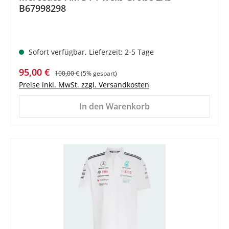
B67998298
Sofort verfügbar, Lieferzeit: 2-5 Tage
Verkaufspreis:
Regulärer Preis:
95,00 €
100,00 €
(5% gespart)
Preise inkl. MwSt. zzgl. Versandkosten
In den Warenkorb
%