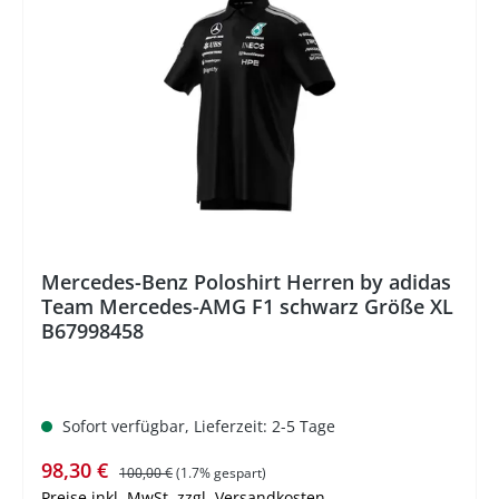
%
Mercedes-Benz Poloshirt Herren by adidas
Team Mercedes-AMG F1 schwarz Größe XL
B67998458
Sofort verfügbar, Lieferzeit: 2-5 Tage
Verkaufspreis:
Regulärer Preis:
98,30 €
100,00 €
(1.7% gespart)
Preise inkl. MwSt. zzgl. Versandkosten