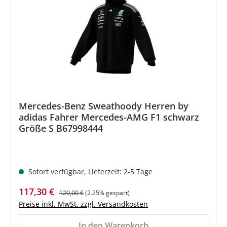
Mercedes-Benz Sweathoody Herren by
adidas Fahrer Mercedes-AMG F1 schwarz
Größe S B67998444
Sofort verfügbar, Lieferzeit: 2-5 Tage
Verkaufspreis:
Regulärer Preis:
117,30 €
120,00 €
(2.25% gespart)
Preise inkl. MwSt. zzgl. Versandkosten
In den Warenkorb