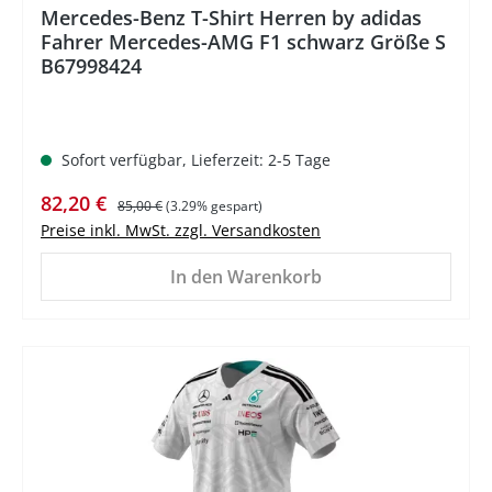
Mercedes-Benz T-Shirt Herren by adidas
Fahrer Mercedes-AMG F1 schwarz Größe S
B67998424
Sofort verfügbar, Lieferzeit: 2-5 Tage
Verkaufspreis:
Regulärer Preis:
82,20 €
85,00 €
(3.29% gespart)
Preise inkl. MwSt. zzgl. Versandkosten
In den Warenkorb
%