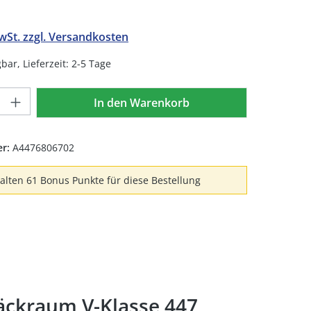
MwSt. zzgl. Versandkosten
bar, Lieferzeit: 2-5 Tage
Anzahl: Gib den gewünschten Wert ein 
In den Warenkorb
er:
A4476806702
halten 61 Bonus Punkte für diese Bestellung
äckraum V-Klasse 447