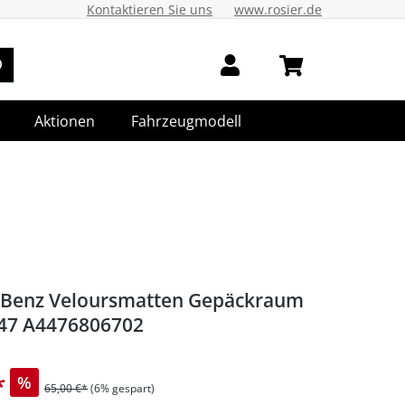
Kontaktieren Sie uns
www.rosier.de
Aktionen
Fahrzeugmodell
-Benz Veloursmatten Gepäckraum
447 A4476806702
*
%
65,00 €*
(6% gespart)