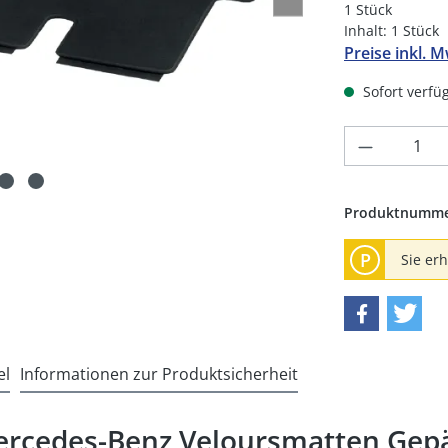
1 Stück
Inhalt:
1 Stück
Preise inkl. 
Sofort verfüg
Produkt 
Produktnumm
P
Sie er
el
Informationen zur Produktsicherheit
ercedes-Benz Veloursmatten Gep