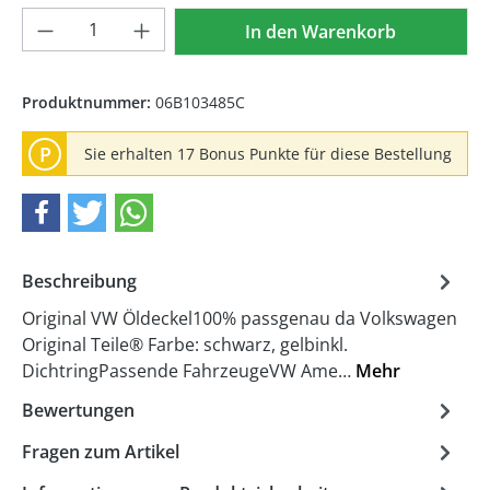
Produkt Anzahl: Gib den gewünschten We
In den Warenkorb
Produktnummer:
06B103485C
P
Sie erhalten 17 Bonus Punkte für diese Bestellung
Beschreibung
Original VW Öldeckel100% passgenau da Volkswagen
Original Teile® Farbe: schwarz, gelbinkl.
DichtringPassende FahrzeugeVW Ame…
Mehr
Bewertungen
Fragen zum Artikel