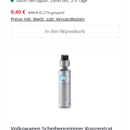
Sofort verfügbar, Lieferzeit: 2-5 Tage
Verkaufspreis:
Regulärer Preis:
9,49 €
9,51 €
(0.21% gespart)
Preise inkl. MwSt. zzgl. Versandkosten
In den Warenkorb
%
Volkswagen Scheibenreiniger Konzentrat