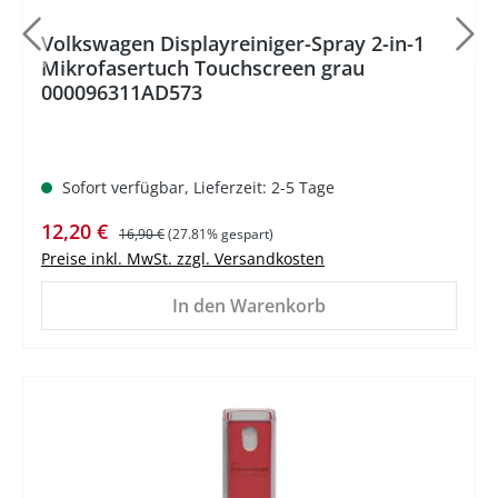
Volkswagen Displayreiniger-Spray 2-in-1
Mikrofasertuch Touchscreen grau
000096311AD573
Sofort verfügbar, Lieferzeit: 2-5 Tage
Verkaufspreis:
Regulärer Preis:
12,20 €
16,90 €
(27.81% gespart)
Preise inkl. MwSt. zzgl. Versandkosten
In den Warenkorb
%