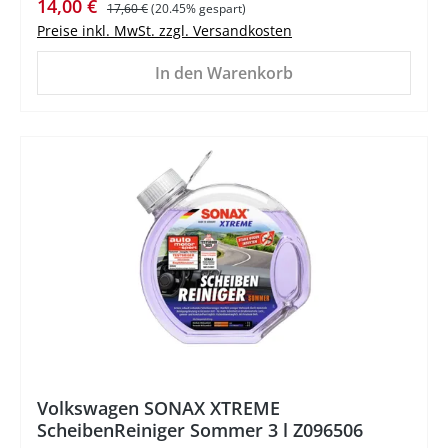
Verkaufspreis:
Regulärer Preis:
14,00 €
17,60 €
(20.45% gespart)
Preise inkl. MwSt. zzgl. Versandkosten
In den Warenkorb
Volkswagen SONAX XTREME
ScheibenReiniger Sommer 3 l Z096506