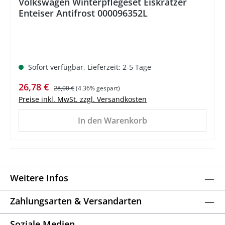
Volkswagen Winterpflegeset Eiskratzer
Enteiser Antifrost 000096352L
Sofort verfügbar, Lieferzeit: 2-5 Tage
Verkaufspreis:
Regulärer Preis:
26,78 €
28,00 €
(4.36% gespart)
Preise inkl. MwSt. zzgl. Versandkosten
In den Warenkorb
Weitere Infos
Zahlungsarten & Versandarten
Soziale Medien