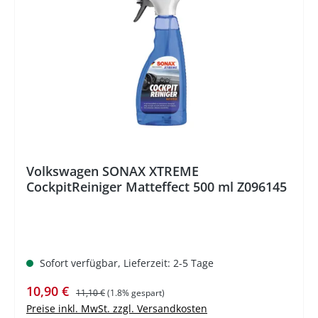
%
Volkswagen SONAX XTREME
CockpitReiniger Matteffect 500 ml Z096145
Sofort verfügbar, Lieferzeit: 2-5 Tage
Verkaufspreis:
Regulärer Preis:
10,90 €
11,10 €
(1.8% gespart)
Preise inkl. MwSt. zzgl. Versandkosten