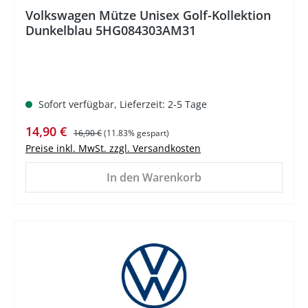
Volkswagen Mütze Unisex Golf-Kollektion
Dunkelblau 5HG084303AM31
Sofort verfügbar, Lieferzeit: 2-5 Tage
Verkaufspreis:
Regulärer Preis:
14,90 €
16,90 €
(11.83% gespart)
Preise inkl. MwSt. zzgl. Versandkosten
In den Warenkorb
%