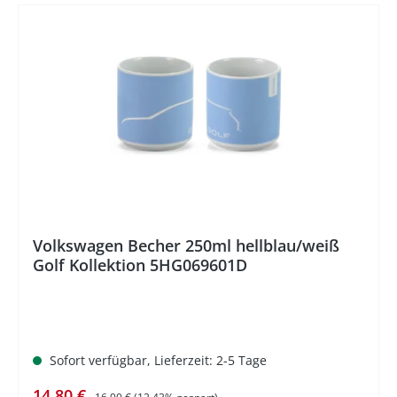
%
Volkswagen Becher 250ml hellblau/weiß
Golf Kollektion 5HG069601D
Sofort verfügbar, Lieferzeit: 2-5 Tage
Verkaufspreis:
Regulärer Preis:
14,80 €