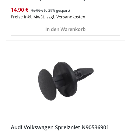
Verkaufspreis:
Regulärer Preis:
14,90 €
15,90 €
(6.29% gespart)
Preise inkl. MwSt. zzgl. Versandkosten
In den Warenkorb
Audi Volkswagen Spreizniet N90536901