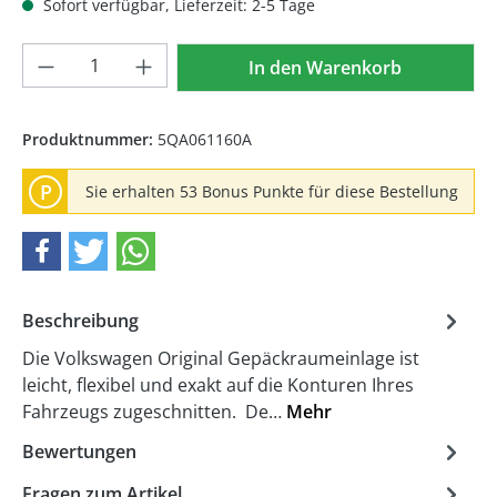
Sofort verfügbar, Lieferzeit: 2-5 Tage
Produkt Anzahl: Gib den gewünschten We
In den Warenkorb
Produktnummer:
5QA061160A
P
Sie erhalten 53 Bonus Punkte für diese Bestellung
Beschreibung
Die Volkswagen Original Gepäckraumeinlage ist
leicht, flexibel und exakt auf die Konturen Ihres
Fahrzeugs zugeschnitten. De…
Mehr
Bewertungen
Fragen zum Artikel