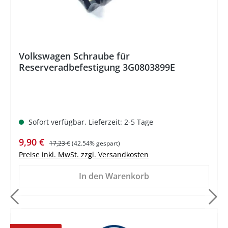
Volkswagen Schraube für
Reserveradbefestigung 3G0803899E
Sofort verfügbar, Lieferzeit: 2-5 Tage
Verkaufspreis:
Regulärer Preis:
9,90 €
17,23 €
(42.54% gespart)
Preise inkl. MwSt. zzgl. Versandkosten
In den Warenkorb