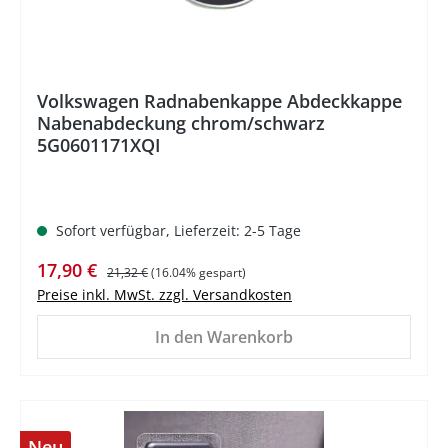
Volkswagen Radnabenkappe Abdeckkappe
Nabenabdeckung chrom/schwarz
5G0601171XQI
Sofort verfügbar, Lieferzeit: 2-5 Tage
Verkaufspreis:
Regulärer Preis:
17,90 €
21,32 €
(16.04% gespart)
Preise inkl. MwSt. zzgl. Versandkosten
In den Warenkorb
Neu