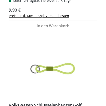
Sofort verfügbar, Lieferzeit: 2-5 Tage
Regulärer Preis:
9,90 €
Preise inkl. MwSt. zzgl. Versandkosten
In den Warenkorb
Volkswagen Schlüsselanhänger Golf