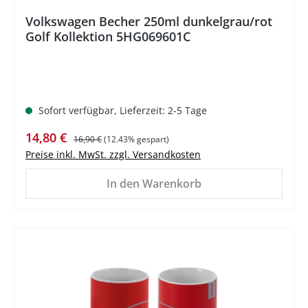
Volkswagen Becher 250ml dunkelgrau/rot
Golf Kollektion 5HG069601C
Sofort verfügbar, Lieferzeit: 2-5 Tage
Verkaufspreis:
Regulärer Preis:
14,80 €
16,90 €
(12.43% gespart)
Preise inkl. MwSt. zzgl. Versandkosten
In den Warenkorb
%