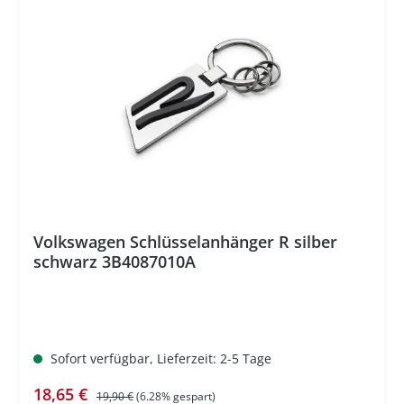
%
Volkswagen Schlüsselanhänger R silber
schwarz 3B4087010A
Sofort verfügbar, Lieferzeit: 2-5 Tage
Verkaufspreis:
Regulärer Preis:
18,65 €
19,90 €
(6.28% gespart)