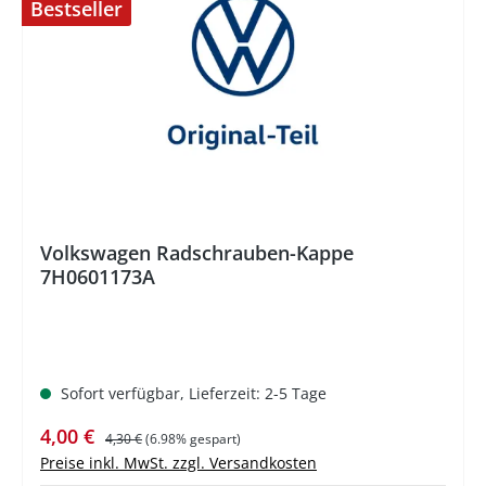
Bestseller
%
Volkswagen Radschrauben-Kappe
7H0601173A
Sofort verfügbar, Lieferzeit: 2-5 Tage
Verkaufspreis:
Regulärer Preis:
4,00 €
4,30 €
(6.98% gespart)
Preise inkl. MwSt. zzgl. Versandkosten