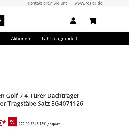
Kontaktieren Sie uns
www.rosier.de
Aktionen
Fahrzeugmodell
n Golf 7 4-Türer Dachträger
er Tragstäbe Satz 5G4071126
€
*
%
272,00 €*
(5.15% gespart)