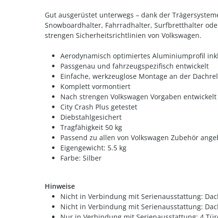
Gut ausgerüstet unterwegs – dank der Trägersysteme 
Snowboardhalter, Fahrradhalter, Surfbretthalter ode
strengen Sicherheitsrichtlinien von Volkswagen.
Aerodynamisch optimiertes Aluminiumprofil inkl
Passgenau und fahrzeugspezifisch entwickelt
Einfache, werkzeuglose Montage an der Dachre
Komplett vormontiert
Nach strengen Volkswagen Vorgaben entwickelt
City Crash Plus getestet
Diebstahlgesichert
Tragfähigkeit 50 kg
Passend zu allen von Volkswagen Zubehör ang
Eigengewicht: 5.5 kg
Farbe: Silber
Hinweise
Nicht in Verbindung mit Serienausstattung: Dachr
Nicht in Verbindung mit Serienausstattung: Dac
Nur in Verbindung mit Serienausstattung: 4 Tür