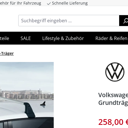
ehör für Ihr Fahrzeug
Schnelle Lieferung
ingen
Zur Hauptnavigation springen
teile
SALE
Lifestyle & Zubehör
Räder & Reifen
-Träger
Volkswage
Grundträg
258,00 