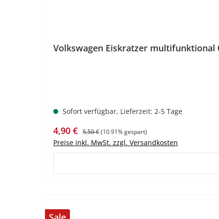
Volkswagen Eiskratzer multifunktional
Sofort verfügbar, Lieferzeit: 2-5 Tage
Verkaufspreis:
Regulärer Preis:
4,90 €
5,50 €
(10.91% gespart)
Preise inkl. MwSt. zzgl. Versandkosten
Sale