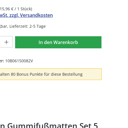
(15,96 € / 1 Stück)
MwSt. zzgl. Versandkosten
bar, Lieferzeit: 2-5 Tage
Anzahl: Gib den gewünschten Wert ein 
In den Warenkorb
er:
10B06150082V
halten 80 Bonus Punkte für diese Bestellung
ten Gummifußmatten Set 5