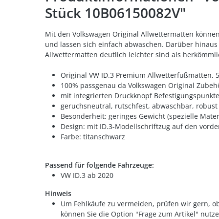
Stück 10B06150082V"
Mit den Volkswagen Original Allwettermatten können
und lassen sich einfach abwaschen. Darüber hinaus s
Allwettermatten deutlich leichter sind als herkömml
Original VW ID.3 Premium Allwetterfußmatten, 5
100% passgenau da Volkswagen Original Zubeh
mit integrierten Druckknopf Befestigungspunk
geruchsneutral, rutschfest, abwaschbar, robust
Besonderheit: geringes Gewicht (spezielle Mat
Design: mit ID.3-Modellschriftzug auf den vord
Farbe: titanschwarz
Passend für folgende Fahrzeuge:
VW ID.3 ab 2020
Hinweis
Um Fehlkäufe zu vermeiden, prüfen wir gern, ob
können Sie die Option "Frage zum Artikel" nutze