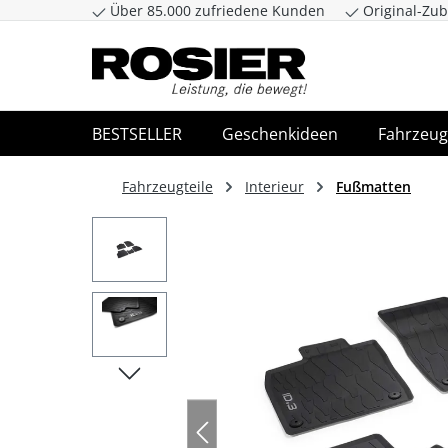
Über 85.000 zufriedene Kunden
Original-Zub
Zum Hauptinhalt springen
Zur Suche spr
BESTSELLER
Geschenkideen
Fahrzeug
Fahrzeugteile
Interieur
Fußmatten
Bildergalerie überspringen