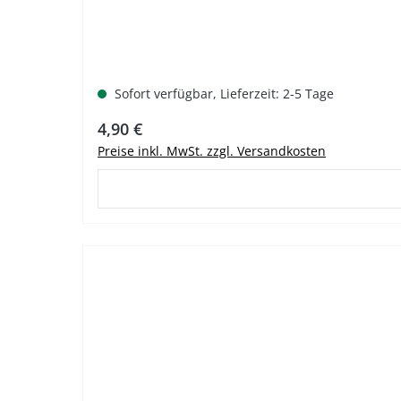
Sofort verfügbar, Lieferzeit: 2-5 Tage
Regulärer Preis:
4,90 €
Preise inkl. MwSt. zzgl. Versandkosten
%