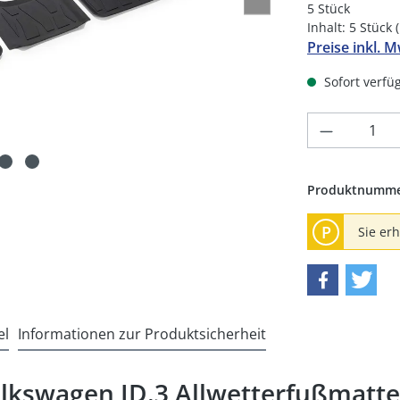
5 Stück
Inhalt:
5 Stück
Preise inkl. 
Sofort verfüg
Produkt 
Produktnumm
P
Sie er
el
Informationen zur Produktsicherheit
olkswagen ID.3 Allwetterfußmat