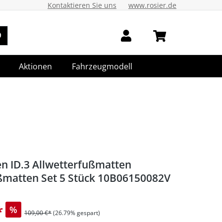
Kontaktieren Sie uns
www.rosier.de
Aktionen
Fahrzeugmodell
n ID.3 Allwetterfußmatten
atten Set 5 Stück 10B06150082V
*
%
109,00 €*
(26.79% gespart)