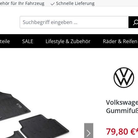
ehör für Ihr Fahrzeug
Schnelle Lieferung
ingen
Zur Hauptnavigation springen
teile
SALE
Lifestyle & Zubehör
Räder & Reifen
Volkswage
Gummifußm
79,80 €