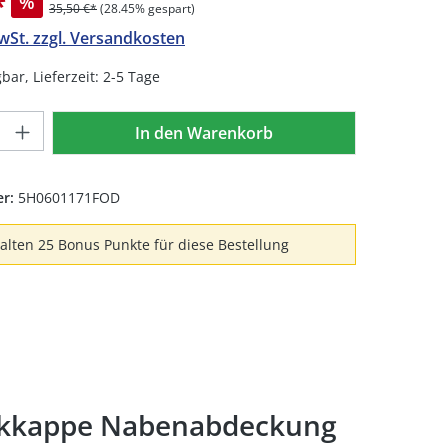
*
%
35,50 €*
(28.45% gespart)
MwSt. zzgl. Versandkosten
bar, Lieferzeit: 2-5 Tage
Anzahl: Gib den gewünschten Wert ein 
In den Warenkorb
er:
5H0601171FOD
halten 25 Bonus Punkte für diese Bestellung
ckkappe Nabenabdeckung