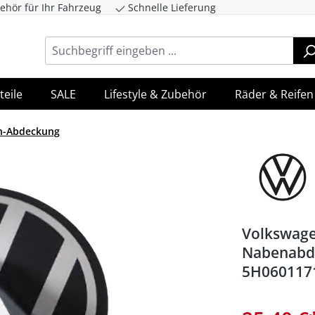
ehör für Ihr Fahrzeug
Schnelle Lieferung
ingen
Zur Hauptnavigation springen
teile
SALE
Lifestyle & Zubehör
Räder & Reifen
n-Abdeckung
Volkswag
Nabenabd
5H060117