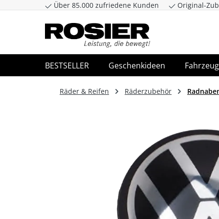
Über 85.000 zufriedene Kunden
Original-Zub
Zum Hauptinhalt springen
Zur Suche spr
BESTSELLER
Geschenkideen
Fahrzeug
Räder & Reifen
Räderzubehör
Radnabe
Bildergalerie überspringen