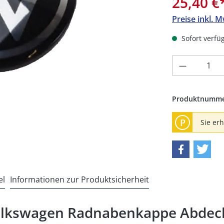
25,40 €
Preise inkl. 
Sofort verfüg
Produkt 
Produktnumm
P
Sie er
el
Informationen zur Produktsicherheit
Volkswagen Radnabenkappe Abde