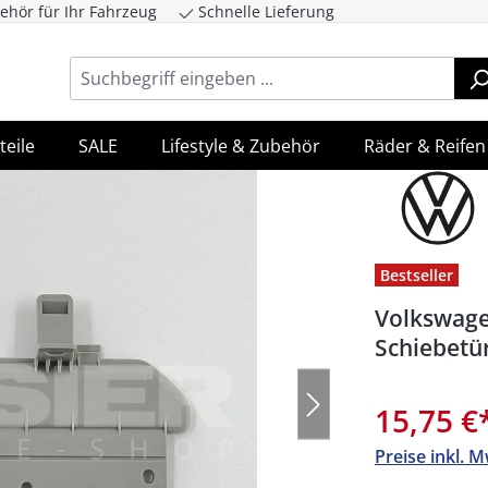
ehör für Ihr Fahrzeug
Schnelle Lieferung
ingen
Zur Hauptnavigation springen
teile
SALE
Lifestyle & Zubehör
Räder & Reifen
Bestseller
Volkswage
Schiebetü
15,75 €
Preise inkl. 