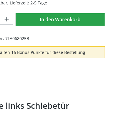
bar, Lieferzeit: 2-5 Tage
Anzahl: Gib den gewünschten Wert ein 
In den Warenkorb
er:
7LA068025B
halten 16 Bonus Punkte für diese Bestellung
 links Schiebetür