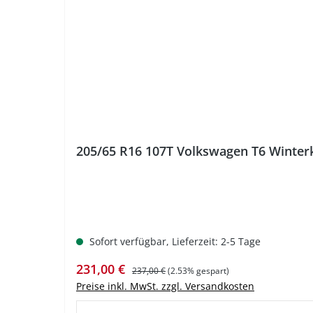
205/65 R16 107T Volkswagen T6 Winter
Sofort verfügbar, Lieferzeit: 2-5 Tage
Verkaufspreis:
Regulärer Preis:
231,00 €
237,00 €
(2.53% gespart)
Preise inkl. MwSt. zzgl. Versandkosten