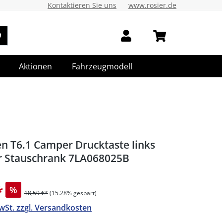
Kontaktieren Sie uns
www.rosier.de
Aktionen
Fahrzeugmodell
n T6.1 Camper Drucktaste links
r Stauschrank 7LA068025B
*
%
18,59 €*
(15.28% gespart)
MwSt. zzgl. Versandkosten