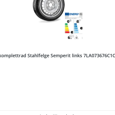
komplettrad Stahlfelge Semperit links 7LA073676C1