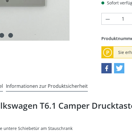
Sofort verfüg
Produkt 
Produktnumm
P
Sie er
el
Informationen zur Produktsicherheit
lkswagen T6.1 Camper Drucktaste
die untere Schiebetür am Stauschrank