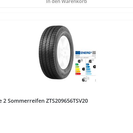
In den Warenkorb
fe 2 Sommerreifen ZTS209656TSV20