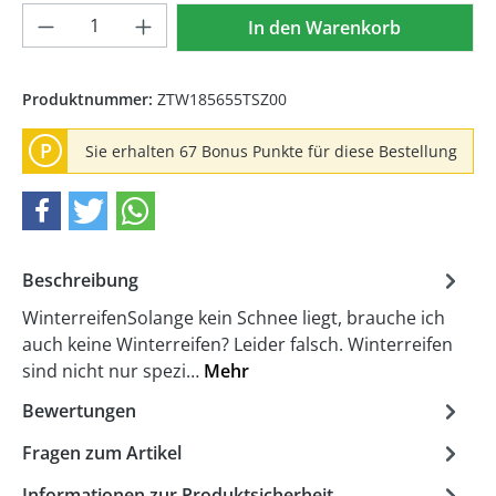
Produkt Anzahl: Gib den gewünschten We
In den Warenkorb
Produktnummer:
ZTW185655TSZ00
P
Sie erhalten 67 Bonus Punkte für diese Bestellung
Beschreibung
WinterreifenSolange kein Schnee liegt, brauche ich
auch keine Winterreifen? Leider falsch. Winterreifen
sind nicht nur spezi…
Mehr
Bewertungen
Fragen zum Artikel
Informationen zur Produktsicherheit