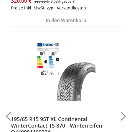
Verkaufspreis:
320,00 €
330,00 €
(3.03% gespart)
Preise inkl. MwSt. zzgl. Versandkosten
In den Warenkorb
195/65 R15 95T XL Continental
WinterContact TS 870 - Winterreifen
Q44008110032A