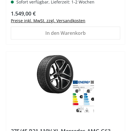
Sofort verfügbar, Lieferzeit: 1-2 Wochen
Regulärer Preis:
1.549,00 €
Preise inkl. MwSt. zzgl. Versandkosten
In den Warenkorb
275/45 R21 110V XL Mercedes-AMG G63