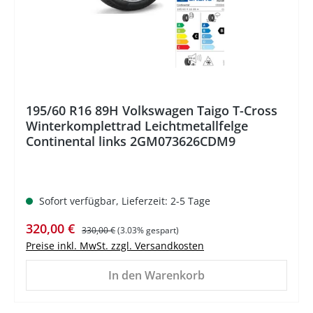
195/60 R16 89H Volkswagen Taigo T-Cross
Winterkomplettrad Leichtmetallfelge
Continental links 2GM073626CDM9
Sofort verfügbar, Lieferzeit: 2-5 Tage
Verkaufspreis:
Regulärer Preis:
320,00 €
330,00 €
(3.03% gespart)
Preise inkl. MwSt. zzgl. Versandkosten
In den Warenkorb