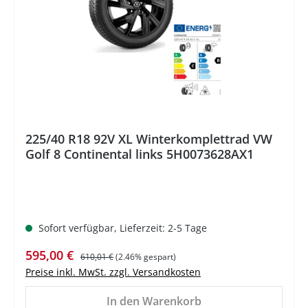
225/40 R18 92V XL Winterkomplettrad VW
Golf 8 Continental links 5H0073628AX1
Sofort verfügbar, Lieferzeit: 2-5 Tage
Verkaufspreis:
Regulärer Preis:
595,00 €
610,01 €
(2.46% gespart)
Preise inkl. MwSt. zzgl. Versandkosten
In den Warenkorb