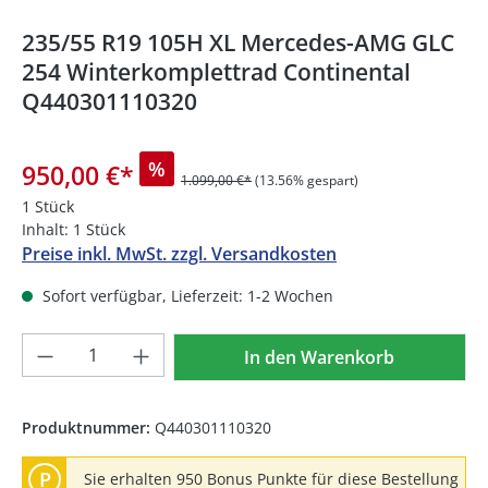
235/55 R19 105H XL Mercedes-AMG GLC
254 Winterkomplettrad Continental
Q440301110320
%
950,00 €
*
1.099,00 €*
(13.56% gespart)
1 Stück
Inhalt:
1 Stück
Preise inkl. MwSt. zzgl. Versandkosten
Sofort verfügbar, Lieferzeit: 1-2 Wochen
Produkt Anzahl: Gib den gewünschten We
In den Warenkorb
Produktnummer:
Q440301110320
P
Sie erhalten 950 Bonus Punkte für diese Bestellung