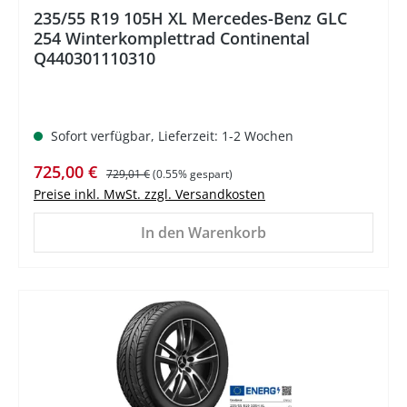
235/55 R19 105H XL Mercedes-Benz GLC
254 Winterkomplettrad Continental
Q440301110310
Sofort verfügbar, Lieferzeit: 1-2 Wochen
Verkaufspreis:
Regulärer Preis:
725,00 €
729,01 €
(0.55% gespart)
Preise inkl. MwSt. zzgl. Versandkosten
In den Warenkorb
%