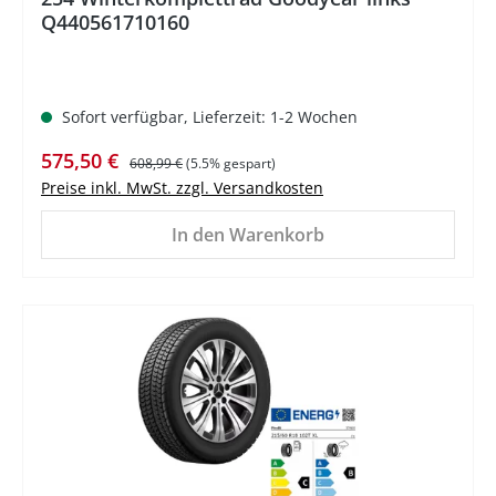
Q440561710160
Sofort verfügbar, Lieferzeit: 1-2 Wochen
Verkaufspreis:
Regulärer Preis:
575,50 €
608,99 €
(5.5% gespart)
Preise inkl. MwSt. zzgl. Versandkosten
In den Warenkorb
%