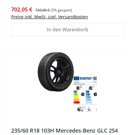
Verkaufspreis:
Regulärer Preis:
702,05 €
739,00 €
(5% gespart)
Preise inkl. MwSt. zzgl. Versandkosten
In den Warenkorb
%
235/60 R18 103H Mercedes-Benz GLC 254