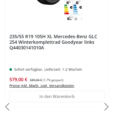
235/55 R19 105H XL Mercedes-Benz GLC
254 Winterkomplettrad Goodyear links
Q44030141010A
Sofort verfügbar, Lieferzeit: 1-2 Wochen
Verkaufspreis:
Regulärer Preis:
579,00 €
589,00 €
(1.7% gespart)
Preise inkl. MwSt. zzgl. Versandkosten
In den Warenkorb