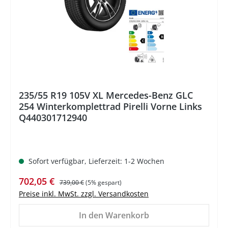
235/55 R19 105V XL Mercedes-Benz GLC
254 Winterkomplettrad Pirelli Vorne Links
Q440301712940
Sofort verfügbar, Lieferzeit: 1-2 Wochen
Verkaufspreis:
Regulärer Preis:
702,05 €
739,00 €
(5% gespart)
Preise inkl. MwSt. zzgl. Versandkosten
In den Warenkorb