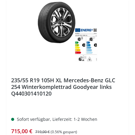
%
235/55 R19 105H XL Mercedes-Benz GLC
254 Winterkomplettrad Goodyear links
Q440301410120
Sofort verfügbar, Lieferzeit: 1-2 Wochen
Verkaufspreis:
Regulärer Preis:
715,00 €
719,00 €
(0.56% gespart)