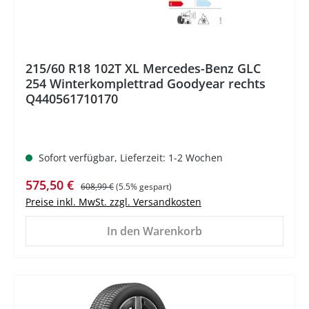
215/60 R18 102T XL Mercedes-Benz GLC
254 Winterkomplettrad Goodyear rechts
Q440561710170
Sofort verfügbar, Lieferzeit: 1-2 Wochen
Verkaufspreis:
Regulärer Preis:
575,50 €
608,99 €
(5.5% gespart)
Preise inkl. MwSt. zzgl. Versandkosten
In den Warenkorb
%