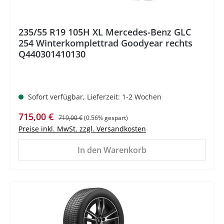
235/55 R19 105H XL Mercedes-Benz GLC
254 Winterkomplettrad Goodyear rechts
Q440301410130
Sofort verfügbar, Lieferzeit: 1-2 Wochen
Verkaufspreis:
Regulärer Preis:
715,00 €
719,00 €
(0.56% gespart)
Preise inkl. MwSt. zzgl. Versandkosten
In den Warenkorb
%