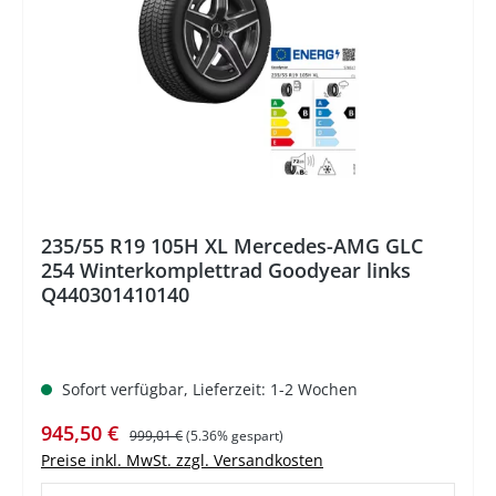
235/55 R19 105H XL Mercedes-AMG GLC
254 Winterkomplettrad Goodyear links
Q440301410140
Sofort verfügbar, Lieferzeit: 1-2 Wochen
Verkaufspreis:
Regulärer Preis:
945,50 €
999,01 €
(5.36% gespart)
Preise inkl. MwSt. zzgl. Versandkosten