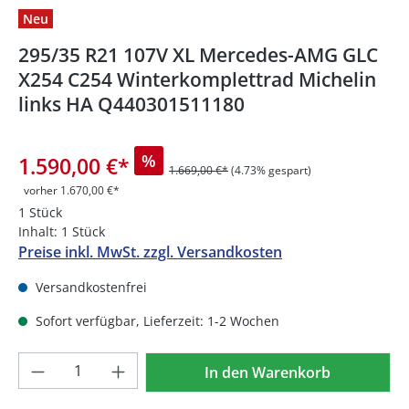
Neu
295/35 R21 107V XL Mercedes-AMG GLC
X254 C254 Winterkomplettrad Michelin
links HA Q440301511180
%
1.590,00 €
*
1.669,00 €*
(4.73% gespart)
vorher 1.670,00 €*
1 Stück
Inhalt:
1 Stück
Preise inkl. MwSt. zzgl. Versandkosten
Versandkostenfrei
Sofort verfügbar, Lieferzeit: 1-2 Wochen
Produkt Anzahl: Gib den gewünschten We
In den Warenkorb