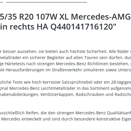
05/35 R20 107W XL Mercedes-AMG
in rechts HA Q440141716120"
r besser aussehen, sie bieten auch höchste Sicherheit. Alle Räde
metallräder ein sicherer Begleiter auf allen Touren sein dürfen, d
ge Härtetests nach strengen Mercedes-Benz Richtlinien bestehen, 
reale Herausforderungen im Straßenverkehr simulieren sowie Unte
zliche Tests wie hoch korrosive Salzsprühnebel oder ein 28-tägi
iginal Mercedes-Benz Leichtmetallräder in das Sortiment aufgen
nabenabdeckungen, Ventilzierkappen, Radschrauben und Radsiche
ausschließlich Reifen, die den strengen Mercedes-Benz Qualitätsan
n Mercedes entwickelt und sind durch besondere konstruktive Eige