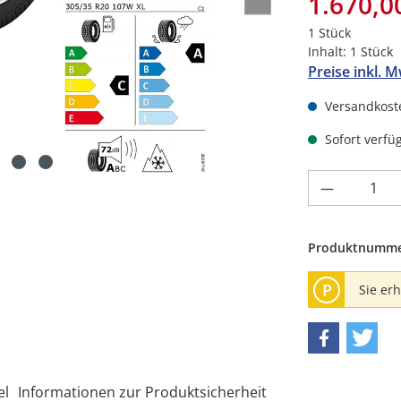
1.670,0
1 Stück
Inhalt:
1 Stück
Preise inkl. 
Versandkoste
Sofort verfüg
Produkt 
Produktnumm
P
Sie er
el
Informationen zur Produktsicherheit