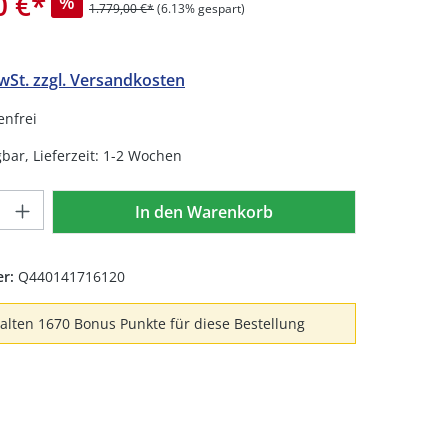
0 €
*
%
1.779,00 €*
(6.13% gespart)
MwSt. zzgl. Versandkosten
nfrei
bar, Lieferzeit: 1-2 Wochen
Anzahl: Gib den gewünschten Wert ein 
In den Warenkorb
er:
Q440141716120
halten 1670 Bonus Punkte für diese Bestellung