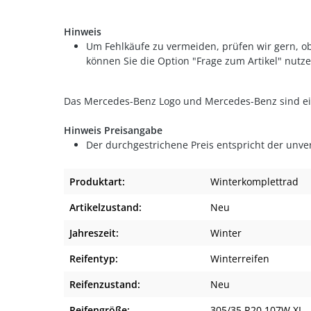
Hinweis
Um Fehlkäufe zu vermeiden, prüfen wir gern, ob
können Sie die Option "Frage zum Artikel" nutze
Das Mercedes-Benz Logo und Mercedes-Benz sind 
Hinweis Preisangabe
Der durchgestrichene Preis entspricht der unve
Produktart:
Winterkomplettrad
Artikelzustand:
Neu
Jahreszeit:
Winter
Reifentyp:
Winterreifen
Reifenzustand:
Neu
Reifengröße:
305/35 R20 107W XL