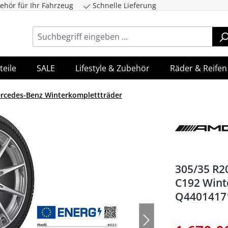
ehör für Ihr Fahrzeug
Schnelle Lieferung
ingen
Zur Hauptnavigation springen
teile
SALE
Lifestyle & Zubehör
Räder & Reifen
rcedes-Benz Winterkomplettträder
305/35 R2
C192 Wint
Q4401417