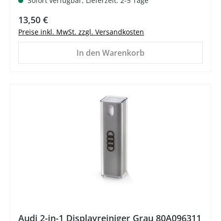
Sofort verfügbar, Lieferzeit: 2-5 Tage
Regulärer Preis:
13,50 €
Preise inkl. MwSt. zzgl. Versandkosten
In den Warenkorb
%
Audi 2-in-1 Displayreiniger Grau 80A096311