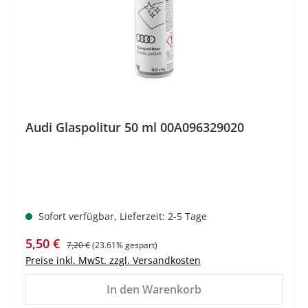
%
Audi Glaspolitur 50 ml 00A096329020
Sofort verfügbar, Lieferzeit: 2-5 Tage
Verkaufspreis:
Regulärer Preis:
5,50 €
7,20 €
(23.61% gespart)
Preise inkl. MwSt. zzgl. Versandkosten
In den Warenkorb