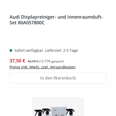
Audi Displayreiniger- und Innenraumduft-
Set 80A057800C
Sofort verfügbar, Lieferzeit: 2-5 Tage
Verkaufspreis:
Regulärer Preis:
37,50 €
42,99 €
(12.77% gespart)
Preise inkl. MwSt. zzgl. Versandkosten
In den Warenkorb
%