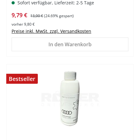
Sofort verfügbar, Lieferzeit: 2-5 Tage
Verkaufspreis:
Regulärer Preis:
9,79 €
13,00 €
(24.69% gespart)
vorher 9,80 €
Preise inkl. MwSt. zzgl. Versandkosten
In den Warenkorb
Bestseller
%