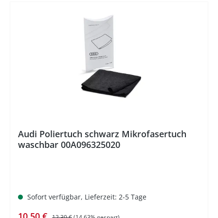
%
Audi Poliertuch schwarz Mikrofasertuch
waschbar 00A096325020
Sofort verfügbar, Lieferzeit: 2-5 Tage
Verkaufspreis:
Regulärer Preis:
10,50 €
12,30 €
(14.63% gespart)