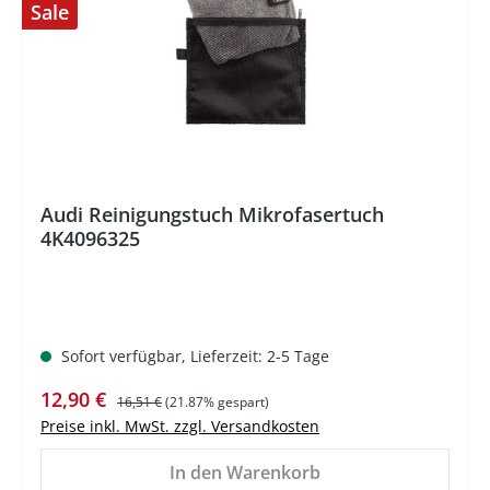
Sale
%
Audi Reinigungstuch Mikrofasertuch
4K4096325
Sofort verfügbar, Lieferzeit: 2-5 Tage
Verkaufspreis:
Regulärer Preis:
12,90 €
16,51 €
(21.87% gespart)
Preise inkl. MwSt. zzgl. Versandkosten
In den Warenkorb