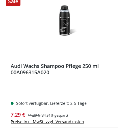
Sale
%
Audi Wachs Shampoo Pflege 250 ml
00A096315A020
Sofort verfügbar, Lieferzeit: 2-5 Tage
Verkaufspreis:
Regulärer Preis:
7,29 €
11,20 €
(34.91% gespart)
Preise inkl. MwSt. zzgl. Versandkosten