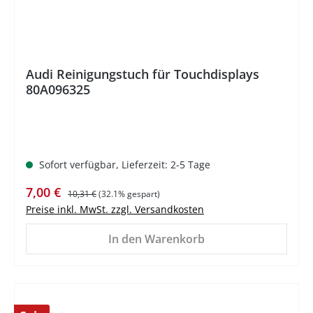
Audi Reinigungstuch für Touchdisplays
80A096325
Sofort verfügbar, Lieferzeit: 2-5 Tage
Verkaufspreis:
Regulärer Preis:
7,00 €
10,31 €
(32.1% gespart)
Preise inkl. MwSt. zzgl. Versandkosten
In den Warenkorb