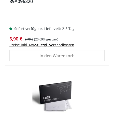
89A096320
Sofort verfügbar, Lieferzeit: 2-5 Tage
Verkaufspreis:
Regulärer Preis:
6,90 €
8,70 €
(20.69% gespart)
Preise inkl. MwSt. zzgl. Versandkosten
In den Warenkorb
%