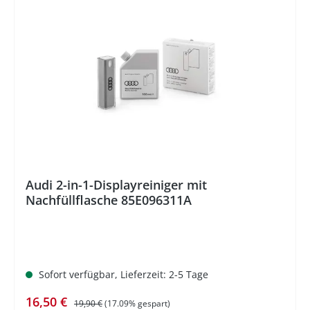
%
Audi 2-in-1-Displayreiniger mit
Nachfüllflasche 85E096311A
Sofort verfügbar, Lieferzeit: 2-5 Tage
Verkaufspreis:
Regulärer Preis:
16,50 €
19,90 €
(17.09% gespart)