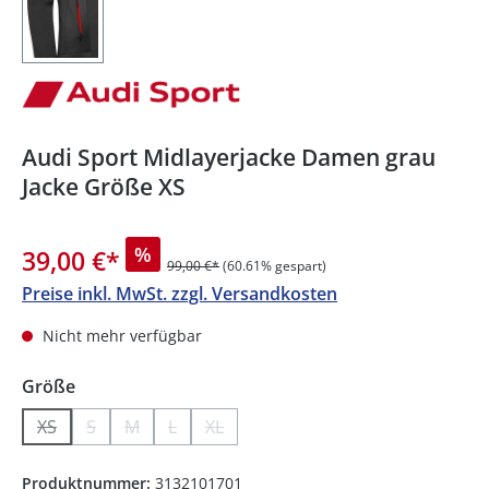
Audi Sport Midlayerjacke Damen grau
Jacke Größe XS
%
39,00 €
*
99,00 €*
(60.61% gespart)
Preise inkl. MwSt. zzgl. Versandkosten
Nicht mehr verfügbar
auswählen
Größe
XS
S
M
L
XL
(Diese Option ist zurzeit nicht verfügbar.)
(Diese Option ist zurzeit nicht verfügbar.)
(Diese Option ist zurzeit nicht verfügbar.)
(Diese Option ist zurzeit nicht verfügbar.)
(Diese Option ist zurzeit nicht verfügb
Produktnummer:
3132101701