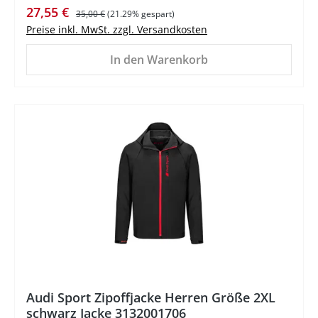
Verkaufspreis:
Regulärer Preis:
27,55 €
35,00 €
(21.29% gespart)
Preise inkl. MwSt. zzgl. Versandkosten
In den Warenkorb
%
Audi Sport Zipoffjacke Herren Größe 2XL
schwarz Jacke 3132001706