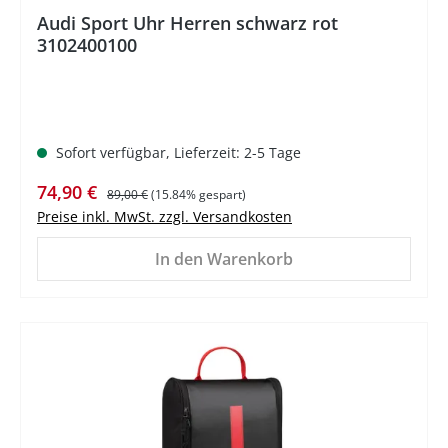
Audi Sport Uhr Herren schwarz rot
3102400100
Sofort verfügbar, Lieferzeit: 2-5 Tage
Verkaufspreis:
Regulärer Preis:
74,90 €
89,00 €
(15.84% gespart)
Preise inkl. MwSt. zzgl. Versandkosten
In den Warenkorb
%