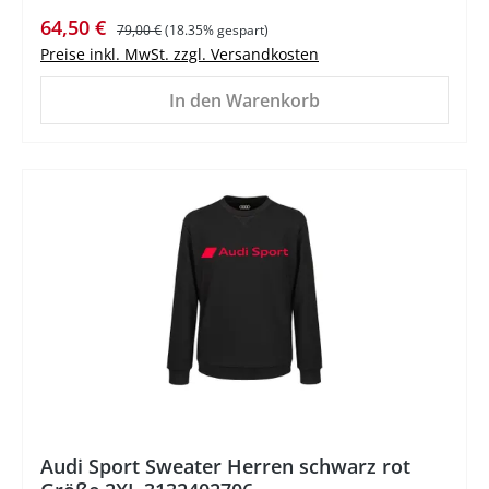
Verkaufspreis:
Regulärer Preis:
64,50 €
79,00 €
(18.35% gespart)
Preise inkl. MwSt. zzgl. Versandkosten
In den Warenkorb
%
Audi Sport Sweater Herren schwarz rot