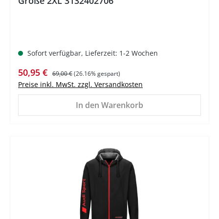
Größe 2XL 3132402706
Sofort verfügbar, Lieferzeit: 1-2 Wochen
Verkaufspreis:
Regulärer Preis:
50,95 €
69,00 €
(26.16% gespart)
Preise inkl. MwSt. zzgl. Versandkosten
In den Warenkorb
%