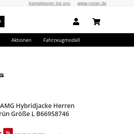
Kontaktieren Sie uns
www.rosier.de
Aktionen
Fahrzeugmodell
AMG Hybridjacke Herren
rün Größe L B66958746
*
%