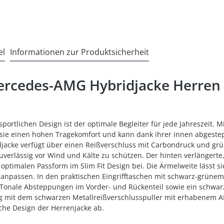
el
Informationen zur Produktsicherheit
ercedes-AMG Hybridjacke Herren
ortlichen Design ist der optimale Begleiter für jede Jahreszeit. 
 sie einen hohen Tragekomfort und kann dank ihrer innen abgeste
jacke verfügt über einen Reißverschluss mit Carbondruck und gr
verlässig vor Wind und Kälte zu schützen. Der hinten verlängert
r optimalen Passform im Slim Fit Design bei. Die Ärmelweite lässt s
e anpassen. In den praktischen Eingrifftaschen mit schwarz-grüne
Tonale Absteppungen im Vorder- und Rückenteil sowie ein schwa
ung mit dem schwarzen Metallreißverschlusspuller mit erhabene
e Design der Herrenjacke ab.