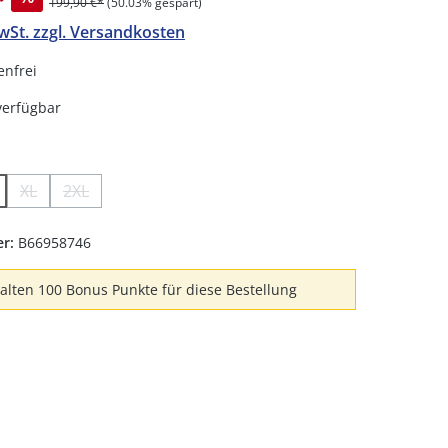
199,90 €*
(50.03% gespart)
MwSt. zzgl. Versandkosten
nfrei
verfügbar
hlen
XL
2XL
 ist zurzeit nicht verfügbar.)
Option ist zurzeit nicht verfügbar.)
Diese Option ist zurzeit nicht verfügbar.)
(Diese Option ist zurzeit nicht verfügbar.)
(Diese Option ist zurzeit nicht verfügbar.)
er:
B66958746
halten 100 Bonus Punkte für diese Bestellung