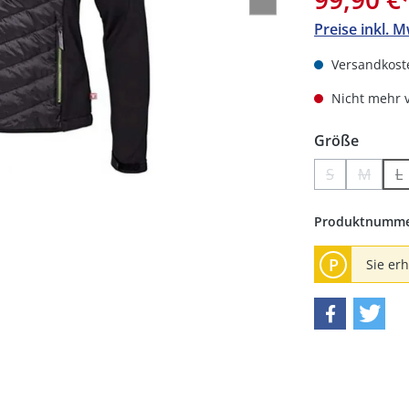
Preise inkl. 
Versandkoste
Nicht mehr 
auswä
Größe
S
M
L
(Diese Option
(Diese 
(
Produktnumm
P
Sie er