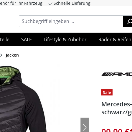
ehör für Ihr Fahrzeug
Schnelle Lieferung
ingen
Zur Hauptnavigation springen
teile
SALE
Lifestyle & Zubehör
Räder & Reifen
Jacken
Sale
Mercedes-
schwarz/g
99,90 €