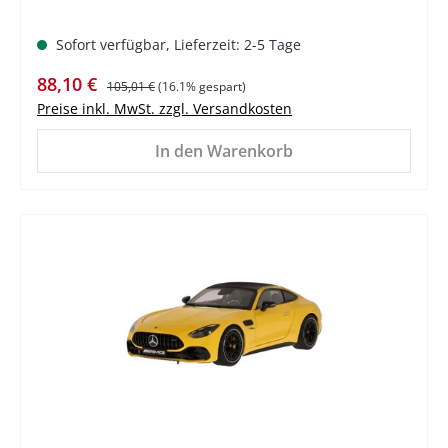
Sofort verfügbar, Lieferzeit: 2-5 Tage
Verkaufspreis:
Regulärer Preis:
88,10 €
105,01 €
(16.1% gespart)
Preise inkl. MwSt. zzgl. Versandkosten
In den Warenkorb
%