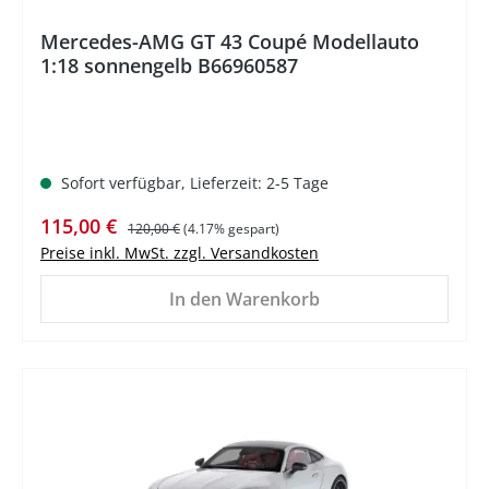
Mercedes-AMG GT 43 Coupé Modellauto
1:18 sonnengelb B66960587
Sofort verfügbar, Lieferzeit: 2-5 Tage
Verkaufspreis:
Regulärer Preis:
115,00 €
120,00 €
(4.17% gespart)
Preise inkl. MwSt. zzgl. Versandkosten
In den Warenkorb
%