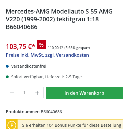
Mercedes-AMG Modellauto S 55 AMG
V220 (1999-2002) tektitgrau 1:18
B66040686
%
103,75 €
*
110,00 €*
(5.68% gespart)
Preise inkl. MwSt. zzgl. Versandkosten
Versandkostenfrei
Sofort verfügbar, Lieferzeit: 2-5 Tage
Produkt Anzahl: Gib den gewünschten We
In den Warenkorb
Produktnummer:
B66040686
P
Sie erhalten 104 Bonus Punkte für diese Bestellung