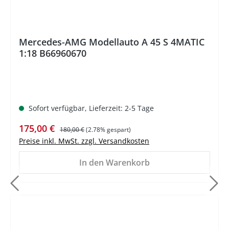
Mercedes-AMG Modellauto A 45 S 4MATIC
1:18 B66960670
Sofort verfügbar, Lieferzeit: 2-5 Tage
Verkaufspreis:
Regulärer Preis:
175,00 €
180,00 €
(2.78% gespart)
Preise inkl. MwSt. zzgl. Versandkosten
In den Warenkorb
%