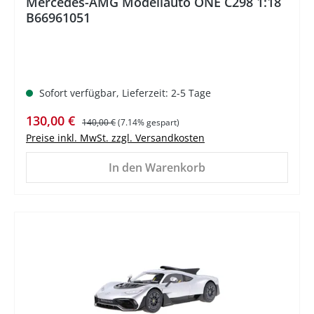
Mercedes-AMG Modellauto ONE C298 1:18
B66961051
Sofort verfügbar, Lieferzeit: 2-5 Tage
Verkaufspreis:
Regulärer Preis:
130,00 €
140,00 €
(7.14% gespart)
Preise inkl. MwSt. zzgl. Versandkosten
In den Warenkorb
%