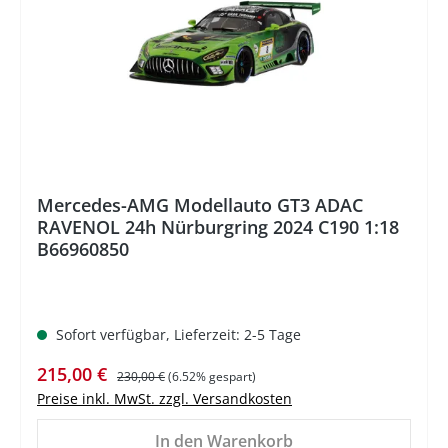
Mercedes-AMG Modellauto GT3 ADAC
RAVENOL 24h Nürburgring 2024 C190 1:18
B66960850
Sofort verfügbar, Lieferzeit: 2-5 Tage
Verkaufspreis:
Regulärer Preis:
215,00 €
230,00 €
(6.52% gespart)
Preise inkl. MwSt. zzgl. Versandkosten
In den Warenkorb