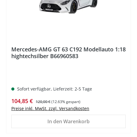
Mercedes-AMG GT 63 C192 Modellauto 1:18
hightechsilber B66960583
Sofort verfügbar, Lieferzeit: 2-5 Tage
Verkaufspreis:
Regulärer Preis:
104,85 €
120,00 €
(12.63% gespart)
Preise inkl. MwSt. zzgl. Versandkosten
In den Warenkorb