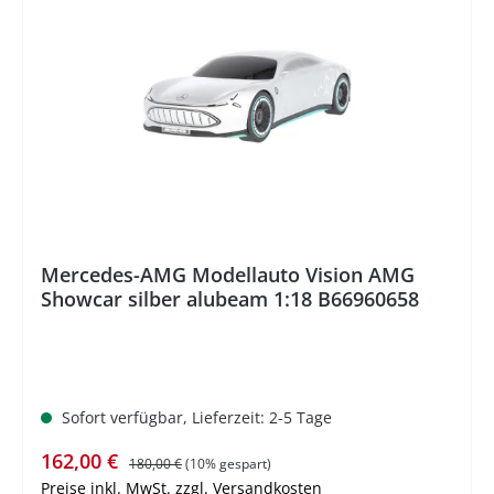
%
Mercedes-AMG Modellauto Vision AMG
Showcar silber alubeam 1:18 B66960658
Sofort verfügbar, Lieferzeit: 2-5 Tage
Verkaufspreis:
Regulärer Preis:
162,00 €
180,00 €
(10% gespart)
Preise inkl. MwSt. zzgl. Versandkosten