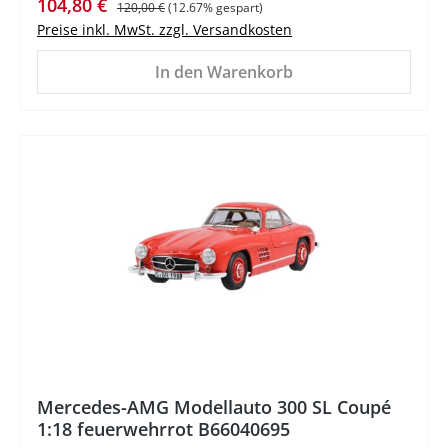
Verkaufspreis:
Regulärer Preis:
104,80 €
120,00 €
(12.67% gespart)
Preise inkl. MwSt. zzgl. Versandkosten
In den Warenkorb
%
Mercedes-AMG Modellauto 300 SL Coupé
1:18 feuerwehrrot B66040695