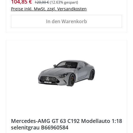
Verkaufspreis:
Regulärer Preis:
104,85 €
120,00 €
(12.63% gespart)
Preise inkl. MwSt. zzgl. Versandkosten
In den Warenkorb
%
Mercedes-AMG GT 63 C192 Modellauto 1:18
selenitgrau B66960584