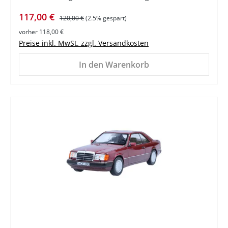
Verkaufspreis:
Regulärer Preis:
117,00 €
120,00 €
(2.5% gespart)
vorher 118,00 €
Preise inkl. MwSt. zzgl. Versandkosten
In den Warenkorb
%