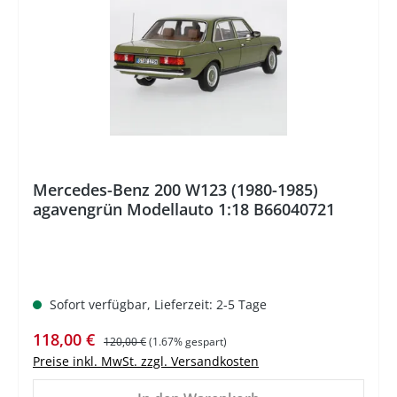
Mercedes-Benz 200 W123 (1980-1985)
agavengrün Modellauto 1:18 B66040721
Sofort verfügbar, Lieferzeit: 2-5 Tage
Verkaufspreis:
Regulärer Preis:
118,00 €
120,00 €
(1.67% gespart)
Preise inkl. MwSt. zzgl. Versandkosten