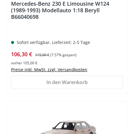
Mercedes-Benz 230 E Limousine W124
(1989-1993) Modellauto 1:18 Beryll
B66040698
Sofort verfügbar, Lieferzeit: 2-5 Tage
Verkaufspreis:
Regulärer Preis:
106,30 €
115,00 €
(7.57% gespart)
vorher 105,00 €
Preise inkl. MwSt. zzgl. Versandkosten
In den Warenkorb
%