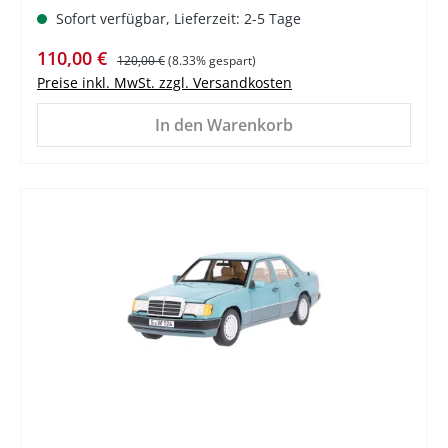
Sofort verfügbar, Lieferzeit: 2-5 Tage
Verkaufspreis:
Regulärer Preis:
110,00 €
120,00 €
(8.33% gespart)
Preise inkl. MwSt. zzgl. Versandkosten
In den Warenkorb
%