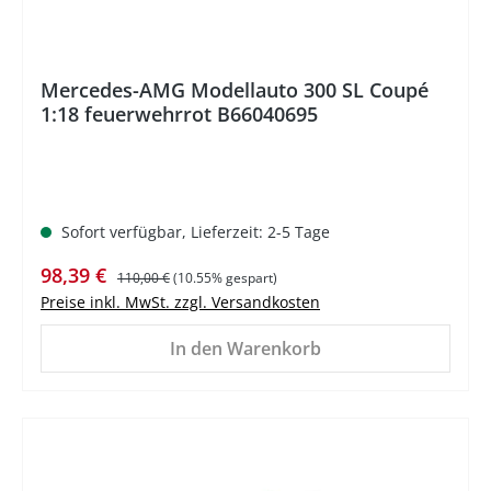
Mercedes-AMG Modellauto 300 SL Coupé
1:18 feuerwehrrot B66040695
Sofort verfügbar, Lieferzeit: 2-5 Tage
Verkaufspreis:
Regulärer Preis:
98,39 €
110,00 €
(10.55% gespart)
Preise inkl. MwSt. zzgl. Versandkosten
In den Warenkorb
%