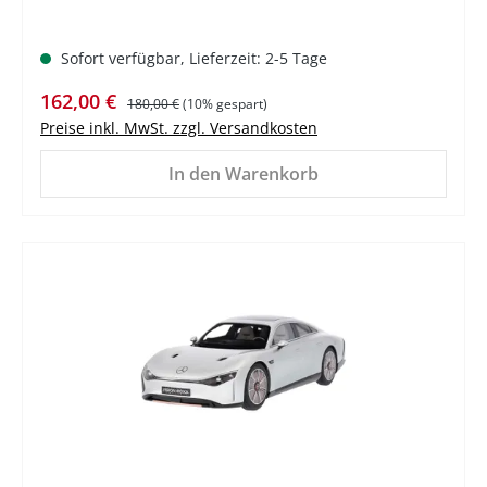
Sofort verfügbar, Lieferzeit: 2-5 Tage
Verkaufspreis:
Regulärer Preis:
162,00 €
180,00 €
(10% gespart)
Preise inkl. MwSt. zzgl. Versandkosten
In den Warenkorb
%