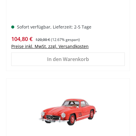
Sofort verfügbar, Lieferzeit: 2-5 Tage
Verkaufspreis:
Regulärer Preis:
104,80 €
120,00 €
(12.67% gespart)
Preise inkl. MwSt. zzgl. Versandkosten
In den Warenkorb
%