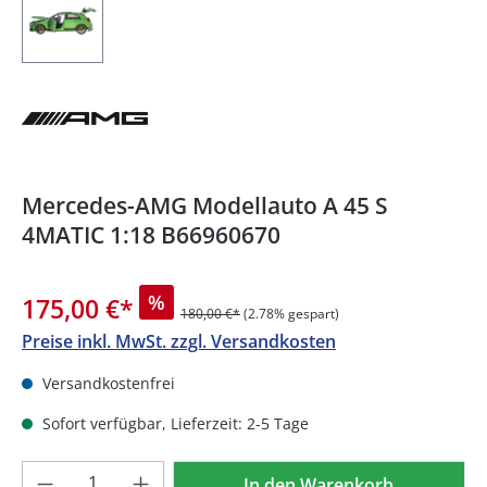
Mercedes-AMG Modellauto A 45 S
4MATIC 1:18 B66960670
%
175,00 €
*
180,00 €*
(2.78% gespart)
Preise inkl. MwSt. zzgl. Versandkosten
Versandkostenfrei
Sofort verfügbar, Lieferzeit: 2-5 Tage
Produkt Anzahl: Gib den gewünschten We
In den Warenkorb