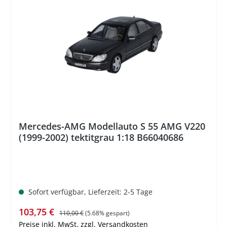
%
Mercedes-AMG Modellauto S 55 AMG V220
(1999-2002) tektitgrau 1:18 B66040686
Sofort verfügbar, Lieferzeit: 2-5 Tage
Verkaufspreis:
Regulärer Preis:
103,75 €
110,00 €
(5.68% gespart)
Preise inkl. MwSt. zzgl. Versandkosten