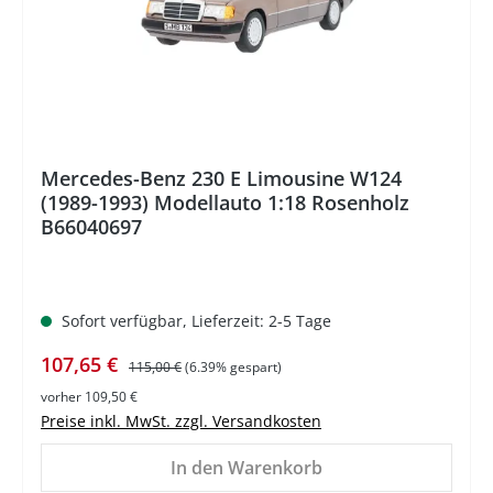
Mercedes-Benz 230 E Limousine W124
(1989-1993) Modellauto 1:18 Rosenholz
B66040697
Sofort verfügbar, Lieferzeit: 2-5 Tage
Verkaufspreis:
Regulärer Preis:
107,65 €
115,00 €
(6.39% gespart)
vorher 109,50 €
Preise inkl. MwSt. zzgl. Versandkosten
In den Warenkorb