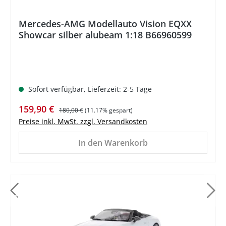
Mercedes-AMG Modellauto Vision EQXX
Showcar silber alubeam 1:18 B66960599
Sofort verfügbar, Lieferzeit: 2-5 Tage
Verkaufspreis:
Regulärer Preis:
159,90 €
180,00 €
(11.17% gespart)
Preise inkl. MwSt. zzgl. Versandkosten
In den Warenkorb
%