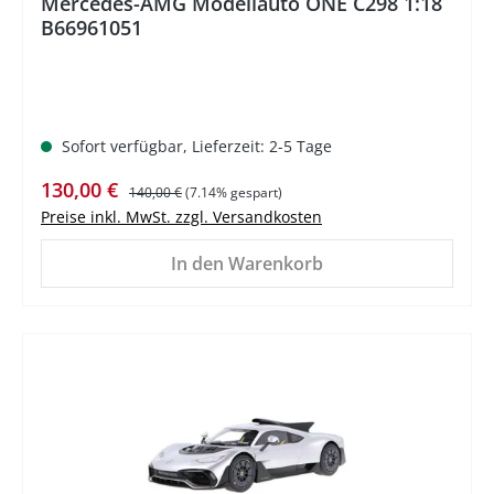
Mercedes-AMG Modellauto ONE C298 1:18
B66961051
Sofort verfügbar, Lieferzeit: 2-5 Tage
Verkaufspreis:
Regulärer Preis:
130,00 €
140,00 €
(7.14% gespart)
Preise inkl. MwSt. zzgl. Versandkosten
In den Warenkorb
%