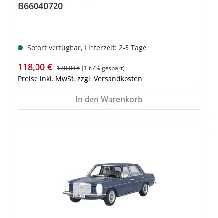
B66040720
Sofort verfügbar, Lieferzeit: 2-5 Tage
Verkaufspreis:
Regulärer Preis:
118,00 €
120,00 €
(1.67% gespart)
Preise inkl. MwSt. zzgl. Versandkosten
In den Warenkorb
%