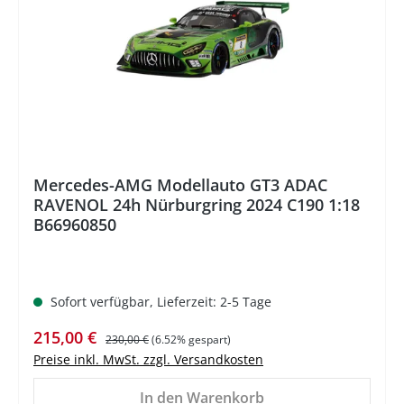
Mercedes-AMG Modellauto GT3 ADAC
RAVENOL 24h Nürburgring 2024 C190 1:18
B66960850
Sofort verfügbar, Lieferzeit: 2-5 Tage
Verkaufspreis:
Regulärer Preis:
215,00 €
230,00 €
(6.52% gespart)
Preise inkl. MwSt. zzgl. Versandkosten
In den Warenkorb