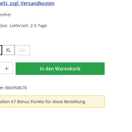
MwSt. zzgl. Versandkosten
nfrei
bar, Lieferzeit: 2-5 Tage
hlen
XL
2XL
(Diese Option ist zurzeit nicht verfügbar.)
Anzahl: Gib den gewünschten Wert ein 
In den Warenkorb
er:
B66958678
halten 67 Bonus Punkte für diese Bestellung