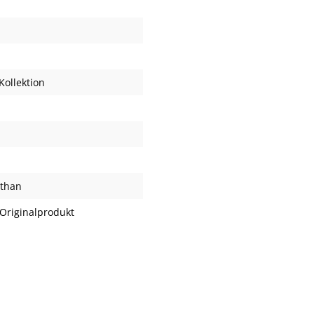
ollektion
sthan
Originalprodukt