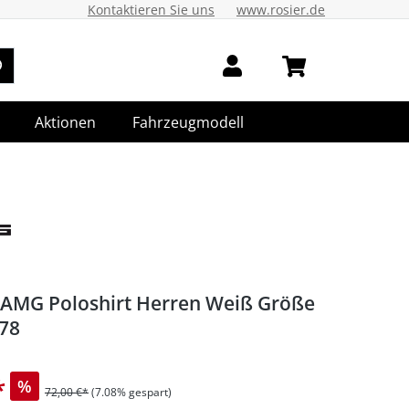
Kontaktieren Sie uns
www.rosier.de
Aktionen
Fahrzeugmodell
AMG Poloshirt Herren Weiß Größe
78
*
%
72,00 €*
(7.08% gespart)