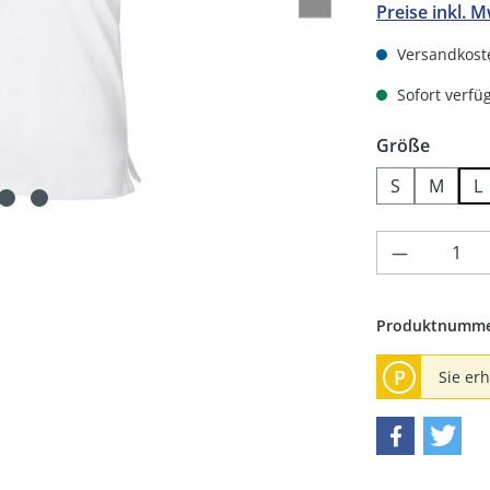
Preise inkl. 
Versandkoste
Sofort verfüg
auswä
Größe
S
M
L
Produkt 
Produktnumm
P
Sie er