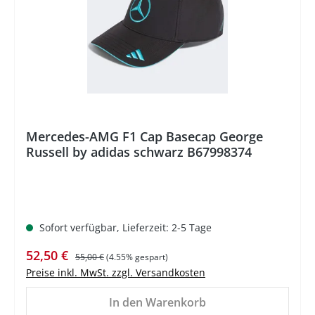
Mercedes-AMG F1 Cap Basecap George
Russell by adidas schwarz B67998374
Sofort verfügbar, Lieferzeit: 2-5 Tage
Verkaufspreis:
Regulärer Preis:
52,50 €
55,00 €
(4.55% gespart)
Preise inkl. MwSt. zzgl. Versandkosten
In den Warenkorb