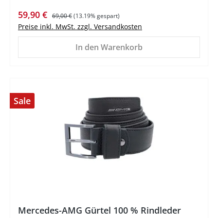
Verkaufspreis:
Regulärer Preis:
59,90 €
69,00 €
(13.19% gespart)
Preise inkl. MwSt. zzgl. Versandkosten
In den Warenkorb
Sale
%
Mercedes-AMG Gürtel 100 % Rindleder