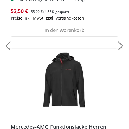
Verkaufspreis:
Regulärer Preis:
52,50 €
55,00 €
(4.55% gespart)
Preise inkl. MwSt. zzgl. Versandkosten
In den Warenkorb
%
Mercedes-AMG Funktionsjacke Herren