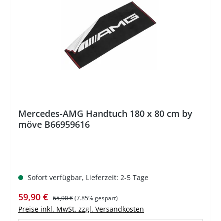
%
Mercedes-AMG Handtuch 180 x 80 cm by
möve B66959616
Sofort verfügbar, Lieferzeit: 2-5 Tage
Verkaufspreis:
Regulärer Preis:
59,90 €
65,00 €
(7.85% gespart)
Preise inkl. MwSt. zzgl. Versandkosten