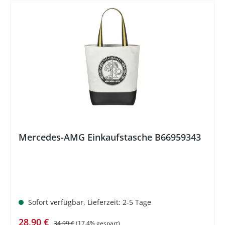
%
Mercedes-AMG Einkaufstasche B66959343
Sofort verfügbar, Lieferzeit: 2-5 Tage
Verkaufspreis:
Regulärer Preis:
28,90 €
34,99 €
(17.4% gespart)