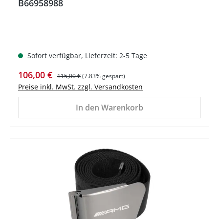
B66958988
Sofort verfügbar, Lieferzeit: 2-5 Tage
Verkaufspreis:
Regulärer Preis:
106,00 €
115,00 €
(7.83% gespart)
Preise inkl. MwSt. zzgl. Versandkosten
In den Warenkorb
%