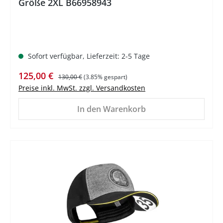
Größe 2XL B66958943
Sofort verfügbar, Lieferzeit: 2-5 Tage
Verkaufspreis:
Regulärer Preis:
125,00 €
130,00 €
(3.85% gespart)
Preise inkl. MwSt. zzgl. Versandkosten
In den Warenkorb
%