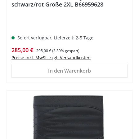
schwarz/rot Größe 2XL B66959628
Sofort verfügbar, Lieferzeit: 2-5 Tage
Verkaufspreis:
Regulärer Preis:
285,00 €
295,00 €
(3.39% gespart)
Preise inkl. MwSt. zzgl. Versandkosten
In den Warenkorb
%