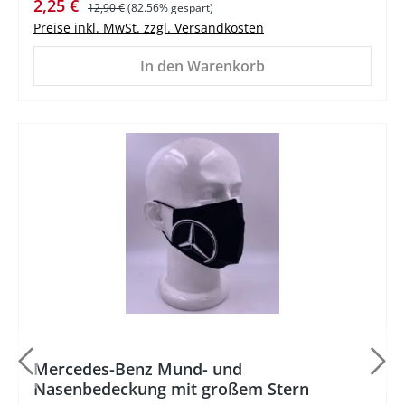
Verkaufspreis:
Regulärer Preis:
2,25 €
12,90 €
(82.56% gespart)
Preise inkl. MwSt. zzgl. Versandkosten
In den Warenkorb
%
Mercedes-Benz Mund- und
Nasenbedeckung mit großem Stern