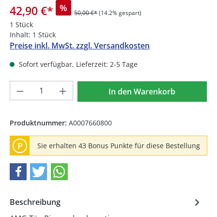
%
42,90 €
*
50,00 €*
(14.2% gespart)
1 Stück
Inhalt:
1 Stück
Preise inkl. MwSt. zzgl. Versandkosten
Sofort verfügbar, Lieferzeit: 2-5 Tage
Produkt Anzahl: Gib den gewünschten We
In den Warenkorb
Produktnummer:
A0007660800
P
Sie erhalten 43 Bonus Punkte für diese Bestellung
Beschreibung