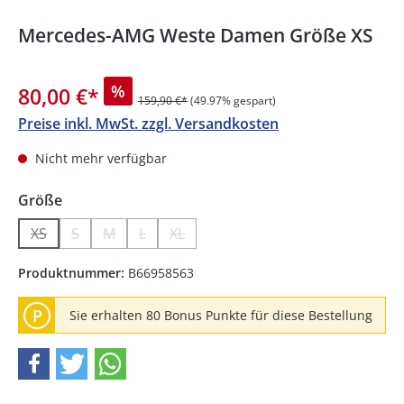
Mercedes-AMG Weste Damen Größe XS
%
80,00 €
*
159,90 €*
(49.97% gespart)
Preise inkl. MwSt. zzgl. Versandkosten
Nicht mehr verfügbar
auswählen
Größe
XS
S
M
L
XL
(Diese Option ist zurzeit nicht verfügbar.)
(Diese Option ist zurzeit nicht verfügbar.)
(Diese Option ist zurzeit nicht verfügbar.)
(Diese Option ist zurzeit nicht verfügbar.)
(Diese Option ist zurzeit nicht verfügb
Produktnummer:
B66958563
P
Sie erhalten 80 Bonus Punkte für diese Bestellung