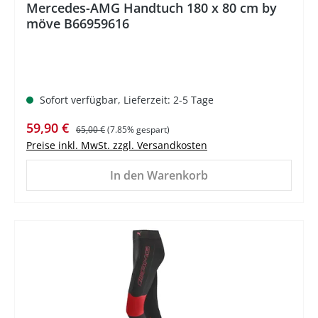
Mercedes-AMG Handtuch 180 x 80 cm by
möve B66959616
Sofort verfügbar, Lieferzeit: 2-5 Tage
Verkaufspreis:
Regulärer Preis:
59,90 €
65,00 €
(7.85% gespart)
Preise inkl. MwSt. zzgl. Versandkosten
In den Warenkorb
%