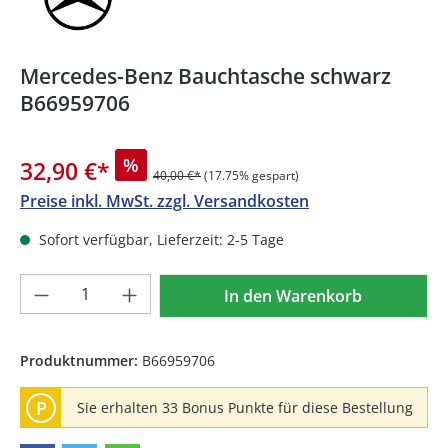
Mercedes-Benz Bauchtasche schwarz
B66959706
%
32,90 €
*
40,00 €*
(17.75% gespart)
Preise inkl. MwSt. zzgl. Versandkosten
Sofort verfügbar, Lieferzeit: 2-5 Tage
Produkt Anzahl: Gib den gewünschten We
In den Warenkorb
Produktnummer:
B66959706
P
Sie erhalten 33 Bonus Punkte für diese Bestellung