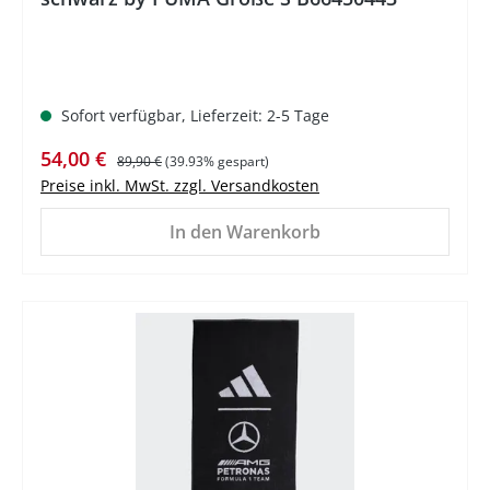
Sofort verfügbar, Lieferzeit: 2-5 Tage
Verkaufspreis:
Regulärer Preis:
54,00 €
89,90 €
(39.93% gespart)
Preise inkl. MwSt. zzgl. Versandkosten
In den Warenkorb
%