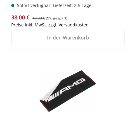
Sofort verfügbar, Lieferzeit: 2-5 Tage
Verkaufspreis:
Regulärer Preis:
38,00 €
40,00 €
(5% gespart)
Preise inkl. MwSt. zzgl. Versandkosten
In den Warenkorb
%