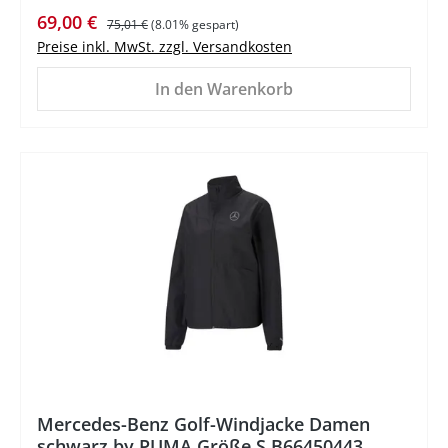
Verkaufspreis:
Regulärer Preis:
69,00 €
75,01 €
(8.01% gespart)
Preise inkl. MwSt. zzgl. Versandkosten
In den Warenkorb
%
Mercedes-Benz Golf-Windjacke Damen
schwarz by PUMA Größe S B66450443