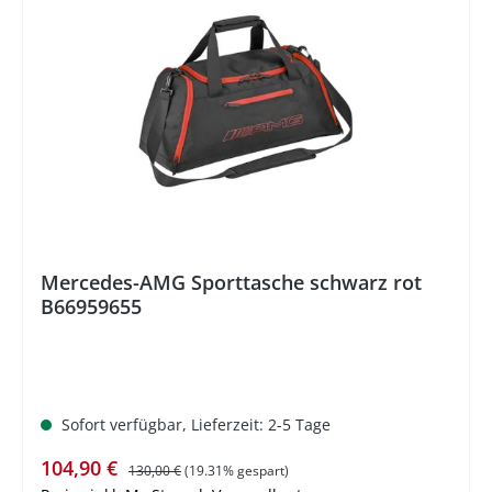
%
Mercedes-AMG Sporttasche schwarz rot
B66959655
Sofort verfügbar, Lieferzeit: 2-5 Tage
Verkaufspreis:
Regulärer Preis:
104,90 €
130,00 €
(19.31% gespart)