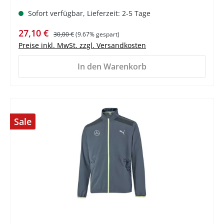
Sofort verfügbar, Lieferzeit: 2-5 Tage
Verkaufspreis:
Regulärer Preis:
27,10 €
30,00 €
(9.67% gespart)
Preise inkl. MwSt. zzgl. Versandkosten
In den Warenkorb
Sale
%