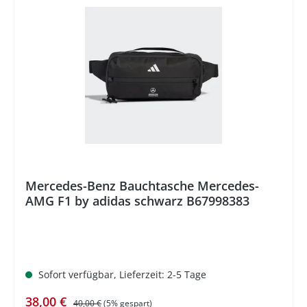
%
Mercedes-Benz Bauchtasche Mercedes-
AMG F1 by adidas schwarz B67998383
Sofort verfügbar, Lieferzeit: 2-5 Tage
Verkaufspreis:
Regulärer Preis:
38,00 €
40,00 €
(5% gespart)