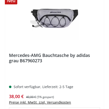
Neu
%
Mercedes-AMG Bauchtasche by adidas
grau B67960273
Sofort verfügbar, Lieferzeit: 2-5 Tage
Verkaufspreis:
Regulärer Preis:
38,00 €
40,00 €
(5% gespart)
Preise inkl. MwSt. zzgl. Versandkosten