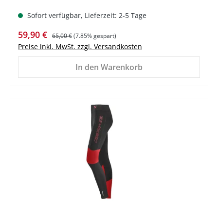
Sofort verfügbar, Lieferzeit: 2-5 Tage
Verkaufspreis:
Regulärer Preis:
59,90 €
65,00 €
(7.85% gespart)
Preise inkl. MwSt. zzgl. Versandkosten
In den Warenkorb
%