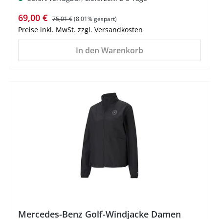
Verkaufspreis:
Regulärer Preis:
69,00 €
75,01 €
(8.01% gespart)
Preise inkl. MwSt. zzgl. Versandkosten
In den Warenkorb
%
Mercedes-Benz Golf-Windjacke Damen