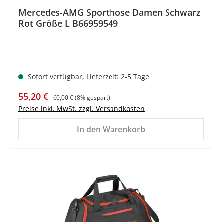
Mercedes-AMG Sporthose Damen Schwarz
Rot Größe L B66959549
Sofort verfügbar, Lieferzeit: 2-5 Tage
Verkaufspreis:
Regulärer Preis:
55,20 €
60,00 €
(8% gespart)
Preise inkl. MwSt. zzgl. Versandkosten
In den Warenkorb
%