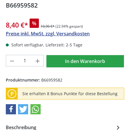
B66959582
%
8,40 €
*
10,90 €*
(22.94% gespart)
Preise inkl. MwSt. zzgl. Versandkosten
Sofort verfügbar, Lieferzeit: 2-5 Tage
Produkt Anzahl: Gib den gewünschten We
In den Warenkorb
Produktnummer:
B66959582
P
Sie erhalten 8 Bonus Punkte für diese Bestellung
Beschreibung