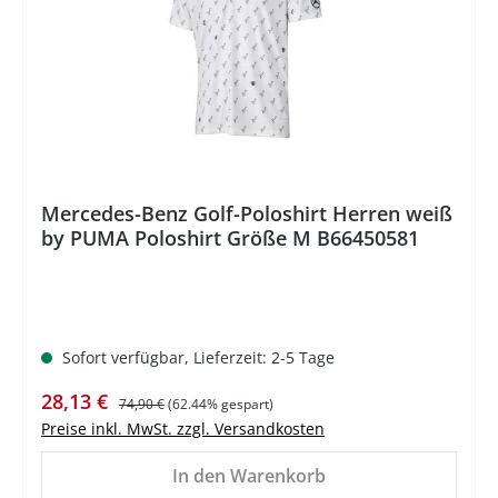
Mercedes-Benz Golf-Poloshirt Herren weiß
by PUMA Poloshirt Größe M B66450581
Sofort verfügbar, Lieferzeit: 2-5 Tage
Verkaufspreis:
Regulärer Preis:
28,13 €
74,90 €
(62.44% gespart)
Preise inkl. MwSt. zzgl. Versandkosten
In den Warenkorb