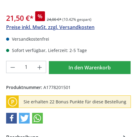
%
21,50 €
*
24,00 €*
(10.42% gespart)
Preise inkl. MwSt. zzgl. Versandkosten
Versandkostenfrei
Sofort verfügbar, Lieferzeit: 2-5 Tage
Produkt Anzahl: Gib den gewünschten We
In den Warenkorb
Produktnummer:
A1778201501
P
Sie erhalten 22 Bonus Punkte für diese Bestellung