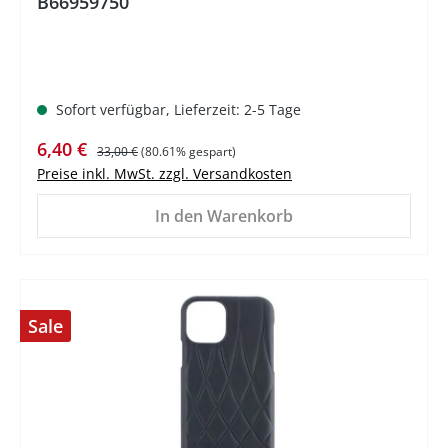
B66959750
Sofort verfügbar, Lieferzeit: 2-5 Tage
Verkaufspreis:
Regulärer Preis:
6,40 €
33,00 €
(80.61% gespart)
Preise inkl. MwSt. zzgl. Versandkosten
In den Warenkorb
Sale
%