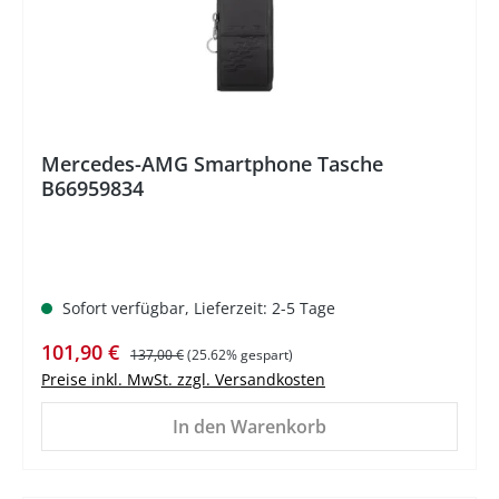
Mercedes-AMG Smartphone Tasche
B66959834
Sofort verfügbar, Lieferzeit: 2-5 Tage
Verkaufspreis:
Regulärer Preis:
101,90 €
137,00 €
(25.62% gespart)
Preise inkl. MwSt. zzgl. Versandkosten
In den Warenkorb