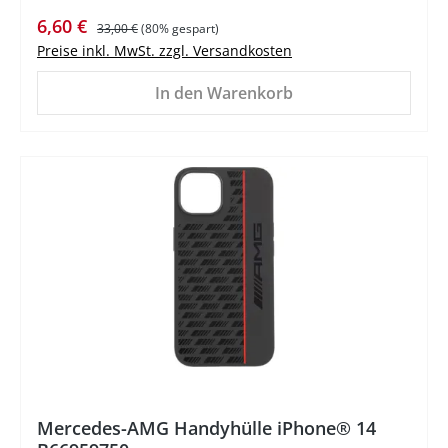
Verkaufspreis:
Regulärer Preis:
6,60 €
33,00 €
(80% gespart)
Preise inkl. MwSt. zzgl. Versandkosten
In den Warenkorb
%
Mercedes-AMG Handyhülle iPhone® 14