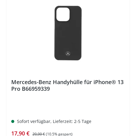
%
Mercedes-Benz Handyhülle für iPhone® 13
Pro B66959339
Sofort verfügbar, Lieferzeit: 2-5 Tage
Verkaufspreis:
Regulärer Preis:
17,90 €
20,00 €
(10.5% gespart)