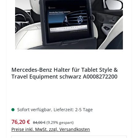
%
Mercedes-Benz Halter für Tablet Style &
Travel Equipment schwarz A0008272200
Sofort verfügbar, Lieferzeit: 2-5 Tage
Verkaufspreis:
Regulärer Preis:
76,20 €
84,00 €
(9.29% gespart)
Preise inkl. MwSt. zzgl. Versandkosten