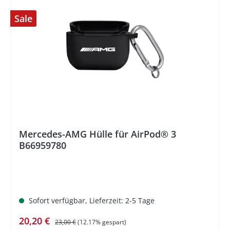
Sale
%
Mercedes-AMG Hülle für AirPod® 3
B66959780
Sofort verfügbar, Lieferzeit: 2-5 Tage
Verkaufspreis:
Regulärer Preis:
20,20 €
23,00 €
(12.17% gespart)