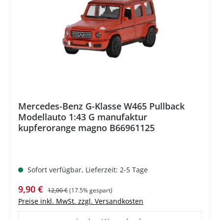
Mercedes-Benz G-Klasse W465 Pullback
Modellauto 1:43 G manufaktur
kupferorange magno B66961125
Sofort verfügbar, Lieferzeit: 2-5 Tage
Verkaufspreis:
Regulärer Preis:
9,90 €
12,00 €
(17.5% gespart)
Preise inkl. MwSt. zzgl. Versandkosten