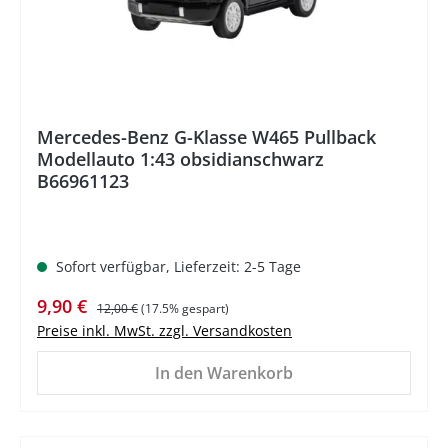
Mercedes-Benz G-Klasse W465 Pullback
Modellauto 1:43 obsidianschwarz
B66961123
Sofort verfügbar, Lieferzeit: 2-5 Tage
Verkaufspreis:
Regulärer Preis:
9,90 €
12,00 €
(17.5% gespart)
Preise inkl. MwSt. zzgl. Versandkosten
In den Warenkorb