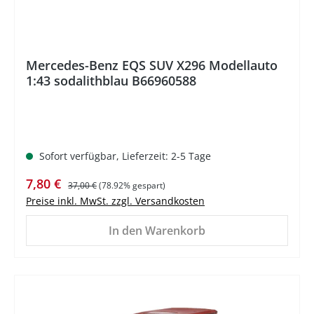
Mercedes-Benz EQS SUV X296 Modellauto
1:43 sodalithblau B66960588
Sofort verfügbar, Lieferzeit: 2-5 Tage
Verkaufspreis:
Regulärer Preis:
7,80 €
37,00 €
(78.92% gespart)
Preise inkl. MwSt. zzgl. Versandkosten
In den Warenkorb
%