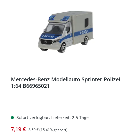
%
Mercedes-Benz Modellauto Sprinter Polizei
1:64 B66965021
Sofort verfügbar, Lieferzeit: 2-5 Tage
Verkaufspreis:
Regulärer Preis:
7,19 €
8,50 €
(15.41% gespart)