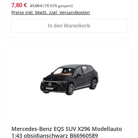
Verkaufspreis:
Regulärer Preis:
7,80 €
37,00 €
(78.92% gespart)
Preise inkl. MwSt. zzgl. Versandkosten
In den Warenkorb
%
Mercedes-Benz EQS SUV X296 Modellauto
1:43 obsidianschwarz B66960589