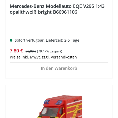
Mercedes-Benz Modellauto EQE V295 1:43
opalithweiß bright B66961106
Sofort verfügbar, Lieferzeit: 2-5 Tage
Verkaufspreis:
Regulärer Preis:
7,80 €
38,00 €
(79.47% gespart)
Preise inkl. MwSt. zzgl. Versandkosten
In den Warenkorb
%