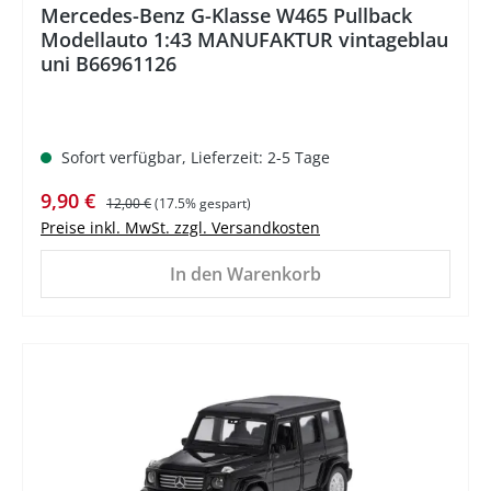
Mercedes-Benz G-Klasse W465 Pullback
Modellauto 1:43 MANUFAKTUR vintageblau
uni B66961126
Sofort verfügbar, Lieferzeit: 2-5 Tage
Verkaufspreis:
Regulärer Preis:
9,90 €
12,00 €
(17.5% gespart)
Preise inkl. MwSt. zzgl. Versandkosten
In den Warenkorb
%