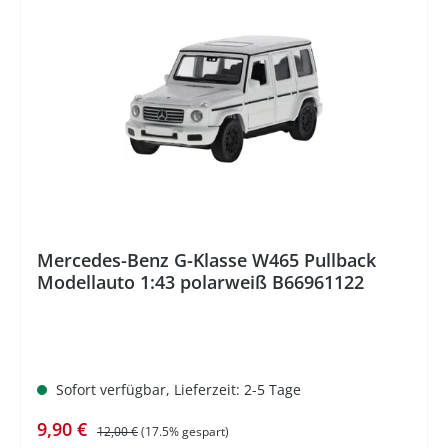
%
Mercedes-Benz G-Klasse W465 Pullback
Modellauto 1:43 polarweiß B66961122
Sofort verfügbar, Lieferzeit: 2-5 Tage
Verkaufspreis:
Regulärer Preis:
9,90 €
12,00 €
(17.5% gespart)