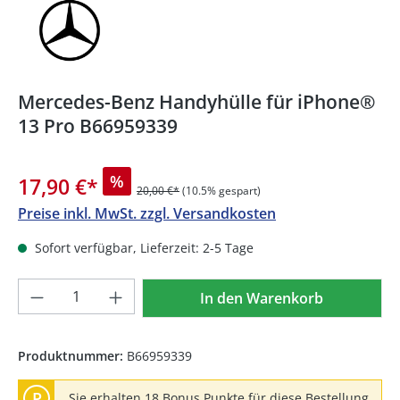
Mercedes-Benz Handyhülle für iPhone®
13 Pro B66959339
%
17,90 €
*
20,00 €*
(10.5% gespart)
Preise inkl. MwSt. zzgl. Versandkosten
Sofort verfügbar, Lieferzeit: 2-5 Tage
Produkt Anzahl: Gib den gewünschten We
In den Warenkorb
Produktnummer:
B66959339
P
Sie erhalten 18 Bonus Punkte für diese Bestellung