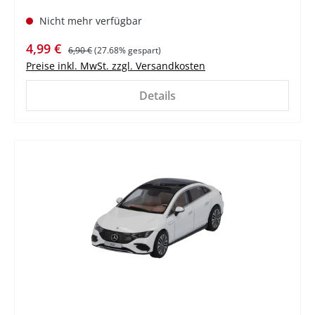
Nicht mehr verfügbar
Verkaufspreis:
Regulärer Preis:
4,99 €
6,90 €
(27.68% gespart)
Preise inkl. MwSt. zzgl. Versandkosten
Details
%