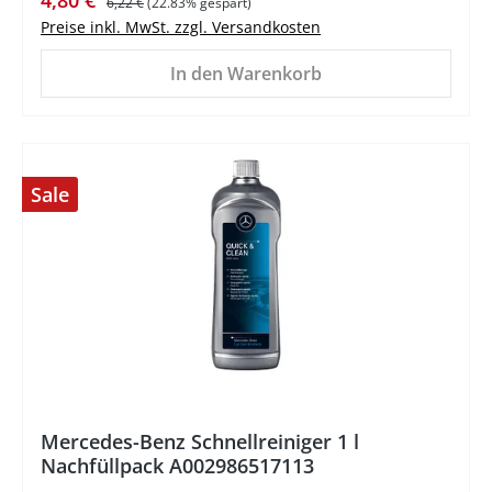
4,80 €
6,22 €
(22.83% gespart)
Preise inkl. MwSt. zzgl. Versandkosten
In den Warenkorb
Sale
%
Mercedes-Benz Schnellreiniger 1 l
Nachfüllpack A002986517113