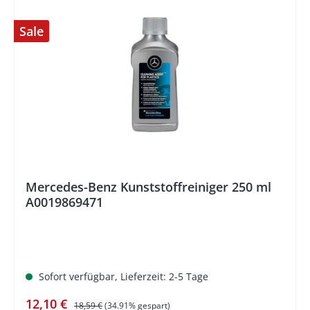
Sale
%
Mercedes-Benz Kunststoffreiniger 250 ml
A0019869471
Sofort verfügbar, Lieferzeit: 2-5 Tage
Verkaufspreis:
Regulärer Preis:
12,10 €
18,59 €
(34.91% gespart)