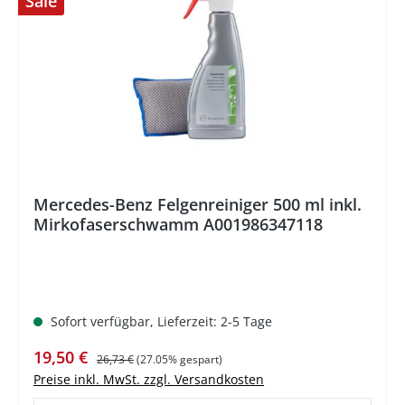
Sale
%
Mercedes-Benz Felgenreiniger 500 ml inkl.
Mirkofaserschwamm A001986347118
Sofort verfügbar, Lieferzeit: 2-5 Tage
Verkaufspreis:
Regulärer Preis:
19,50 €
26,73 €
(27.05% gespart)
Preise inkl. MwSt. zzgl. Versandkosten