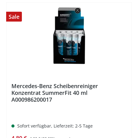
Sale
%
Mercedes-Benz Scheibenreiniger
Konzentrat SummerFit 40 ml
A000986200017
Sofort verfügbar, Lieferzeit: 2-5 Tage
Verkaufspreis:
Regulärer Preis: