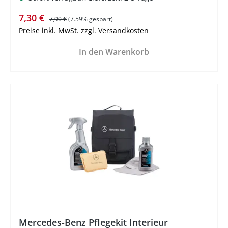
Verkaufspreis:
Regulärer Preis:
7,30 €
7,90 €
(7.59% gespart)
Preise inkl. MwSt. zzgl. Versandkosten
In den Warenkorb
%
Mercedes-Benz Pflegekit Interieur