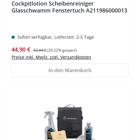
Cockpitlotion Scheibenreiniger
Glasschwamm Fenstertuch A211986000013
Sofort verfügbar, Lieferzeit: 2-5 Tage
Verkaufspreis:
Regulärer Preis:
44,90 €
63,44 €
(29.22% gespart)
Preise inkl. MwSt. zzgl. Versandkosten
In den Warenkorb
%