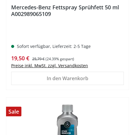
Mercedes-Benz Fettspray Sprühfett 50 ml
A002989065109
Sofort verfügbar, Lieferzeit: 2-5 Tage
Verkaufspreis:
Regulärer Preis:
19,50 €
25,79 €
(24.39% gespart)
Preise inkl. MwSt. zzgl. Versandkosten
In den Warenkorb
Sale
%