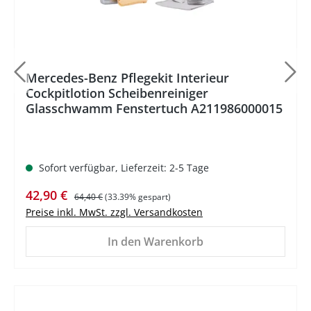
Mercedes-Benz Pflegekit Interieur
Cockpitlotion Scheibenreiniger
Glasschwamm Fenstertuch A211986000015
Sofort verfügbar, Lieferzeit: 2-5 Tage
Verkaufspreis:
Regulärer Preis:
42,90 €
64,40 €
(33.39% gespart)
Preise inkl. MwSt. zzgl. Versandkosten
In den Warenkorb