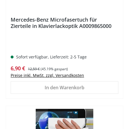
Mercedes-Benz Microfasertuch für
Zierteile in Klavierlackoptik A0009865000
Sofort verfügbar, Lieferzeit: 2-5 Tage
Verkaufspreis:
Regulärer Preis:
6,90 €
12,59 €
(45.19% gespart)
Preise inkl. MwSt. zzgl. Versandkosten
In den Warenkorb
%