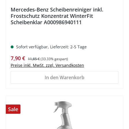
Mercedes-Benz Scheibenreiniger inkl.
Frostschutz Konzentrat WinterFit
Scheibenklar A000986940111
Sofort verfügbar, Lieferzeit: 2-5 Tage
Verkaufspreis:
Regulärer Preis:
7,90 €
11,85 €
(33.33% gespart)
Preise inkl. MwSt. zzgl. Versandkosten
In den Warenkorb
Sale
%