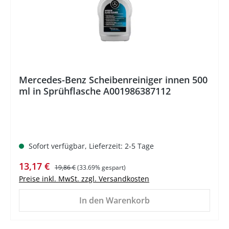
Mercedes-Benz Scheibenreiniger innen 500
ml in Sprühflasche A001986387112
Sofort verfügbar, Lieferzeit: 2-5 Tage
Verkaufspreis:
Regulärer Preis:
13,17 €
19,86 €
(33.69% gespart)
Preise inkl. MwSt. zzgl. Versandkosten
In den Warenkorb