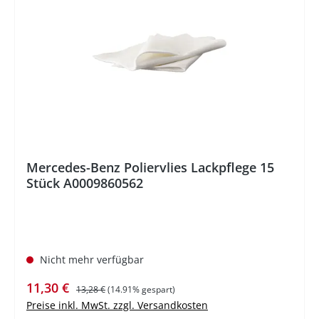
%
Mercedes-Benz Poliervlies Lackpflege 15
Stück A0009860562
Nicht mehr verfügbar
Verkaufspreis:
Regulärer Preis:
11,30 €
13,28 €
(14.91% gespart)
Preise inkl. MwSt. zzgl. Versandkosten