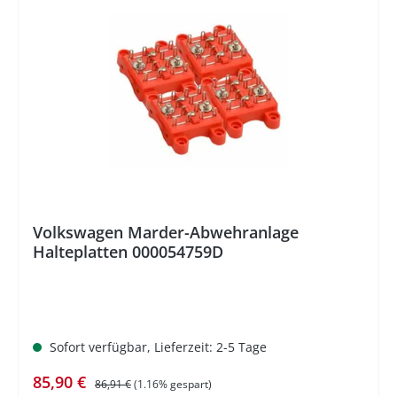
%
Volkswagen Marder-Abwehranlage
Halteplatten 000054759D
Sofort verfügbar, Lieferzeit: 2-5 Tage
Verkaufspreis:
Regulärer Preis:
85,90 €
86,91 €
(1.16% gespart)