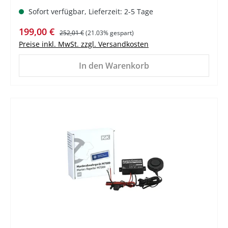
Sofort verfügbar, Lieferzeit: 2-5 Tage
Verkaufspreis:
Regulärer Preis:
199,00 €
252,01 €
(21.03% gespart)
Preise inkl. MwSt. zzgl. Versandkosten
In den Warenkorb
%