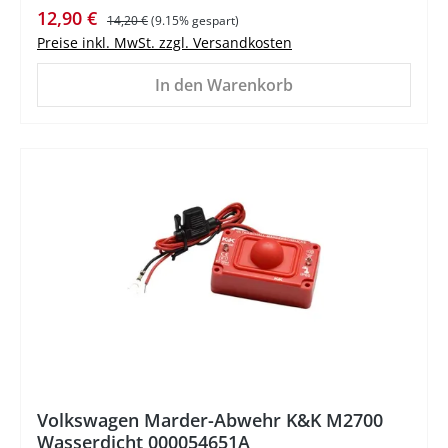
Verkaufspreis:
Regulärer Preis:
12,90 €
14,20 €
(9.15% gespart)
Preise inkl. MwSt. zzgl. Versandkosten
In den Warenkorb
%
Volkswagen Marder-Abwehr K&K M2700
Wasserdicht 000054651A