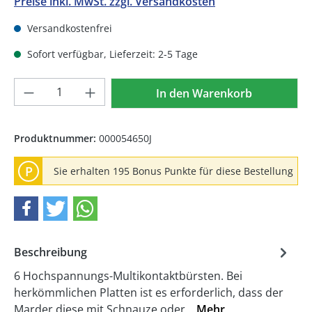
Preise inkl. MwSt. zzgl. Versandkosten
Versandkostenfrei
Sofort verfügbar, Lieferzeit: 2-5 Tage
Produkt Anzahl: Gib den gewünschten We
In den Warenkorb
Produktnummer:
000054650J
P
Sie erhalten 195 Bonus Punkte für diese Bestellung
Beschreibung
6 Hochspannungs-Multikontaktbürsten. Bei
herkömmlichen Platten ist es erforderlich, dass der
Marder diese mit Schnauze oder…
Mehr