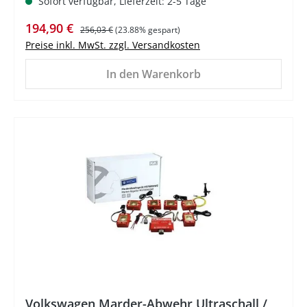
Sofort verfügbar, Lieferzeit: 2-5 Tage
Verkaufspreis:
Regulärer Preis:
194,90 €
256,03 €
(23.88% gespart)
Preise inkl. MwSt. zzgl. Versandkosten
In den Warenkorb
%
Volkswagen Marder-Abwehr Ultraschall /