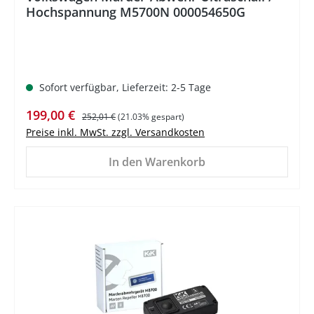
Hochspannung M5700N 000054650G
Sofort verfügbar, Lieferzeit: 2-5 Tage
Verkaufspreis:
Regulärer Preis:
199,00 €
252,01 €
(21.03% gespart)
Preise inkl. MwSt. zzgl. Versandkosten
In den Warenkorb
%