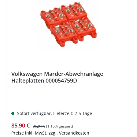
%
Volkswagen Marder-Abwehranlage
Halteplatten 000054759D
Sofort verfügbar, Lieferzeit: 2-5 Tage
Verkaufspreis:
Regulärer Preis:
85,90 €
86,91 €
(1.16% gespart)
Preise inkl. MwSt. zzgl. Versandkosten