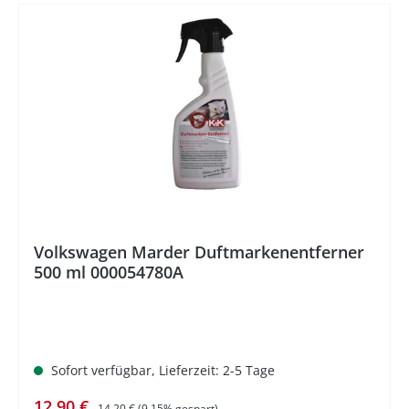
%
Volkswagen Marder Duftmarkenentferner
500 ml 000054780A
Sofort verfügbar, Lieferzeit: 2-5 Tage
Verkaufspreis:
Regulärer Preis:
12,90 €
14,20 €
(9.15% gespart)