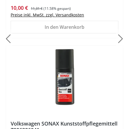
Verkaufspreis:
Regulärer Preis:
10,00 €
11,31 €
(11.58% gespart)
Preise inkl. MwSt. zzgl. Versandkosten
In den Warenkorb
%
Volkswagen SONAX Kunststoffpflegemittell