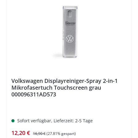
%
Volkswagen Displayreiniger-Spray 2-in-1
Mikrofasertuch Touchscreen grau
000096311AD573
Sofort verfügbar, Lieferzeit: 2-5 Tage
Verkaufspreis:
Regulärer Preis:
12,20 €
16,90 €
(27.81% gespart)