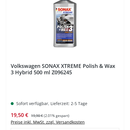
%
Volkswagen SONAX XTREME Polish & Wax
3 Hybrid 500 ml Z096245
Sofort verfügbar, Lieferzeit: 2-5 Tage
Verkaufspreis:
Regulärer Preis:
19,50 €
19,90 €
(2.01% gespart)
Preise inkl. MwSt. zzgl. Versandkosten