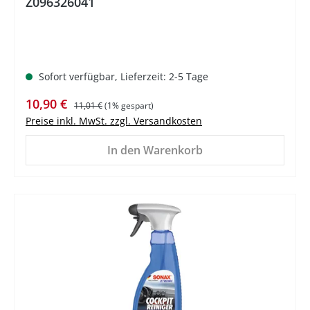
Z096326041
Sofort verfügbar, Lieferzeit: 2-5 Tage
Verkaufspreis:
Regulärer Preis:
10,90 €
11,01 €
(1% gespart)
Preise inkl. MwSt. zzgl. Versandkosten
In den Warenkorb
%