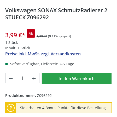
Volkswagen SONAX SchmutzRadierer 2
STUECK Z096292
%
3,99 €
*
4,39 €*
(9.11% gespart)
1 Stück
Inhalt:
1 Stück
Preise inkl. MwSt. zzgl. Versandkosten
Sofort verfügbar, Lieferzeit: 2-5 Tage
Produkt Anzahl: Gib den gewünschten We
In den Warenkorb
Produktnummer:
Z096292
P
Sie erhalten 4 Bonus Punkte für diese Bestellung