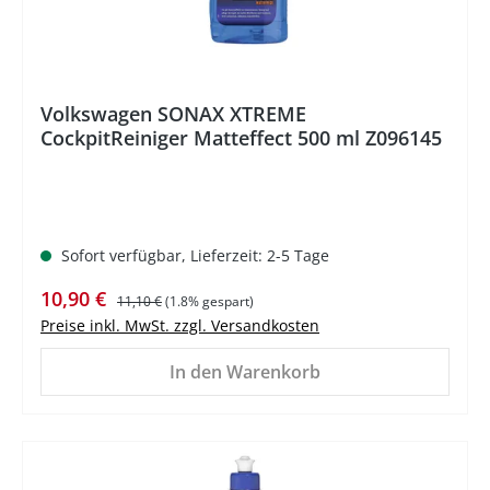
Volkswagen SONAX XTREME
CockpitReiniger Matteffect 500 ml Z096145
Sofort verfügbar, Lieferzeit: 2-5 Tage
Verkaufspreis:
Regulärer Preis:
10,90 €
11,10 €
(1.8% gespart)
Preise inkl. MwSt. zzgl. Versandkosten
In den Warenkorb