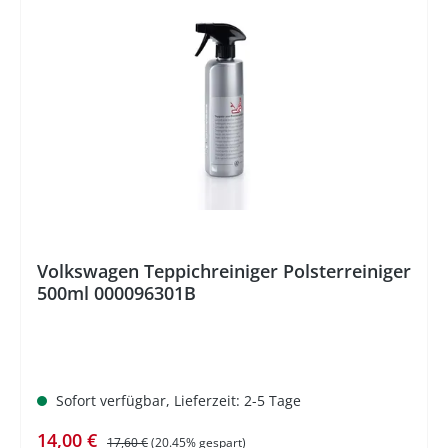
%
Volkswagen Teppichreiniger Polsterreiniger
500ml 000096301B
Sofort verfügbar, Lieferzeit: 2-5 Tage
Verkaufspreis:
Regulärer Preis:
14,00 €
17,60 €
(20.45% gespart)