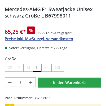
Mercedes-AMG F1 Sweatjacke Unisex
schwarz Größe L B67998011
%
65,25 €
*
110,00 €*
(40.68% gespart)
Preise inkl. MwSt. zzgl. Versandkosten
Sofort verfügbar, Lieferzeit: 2-5 Tage
auswählen
Größe
XS
S
M
L
XL
2XL
(Diese Option ist zurzeit nicht verfügbar.)
(Diese Option ist zurzeit nicht verfügbar.)
(Diese Option ist zurzeit nicht verfügbar.)
(Diese Option ist zurzeit nicht verfügb
(Diese Option ist zurzeit nicht
Produkt Anzahl: Gib den gewünschten We
In den Warenkorb
Produktnummer:
B67998011