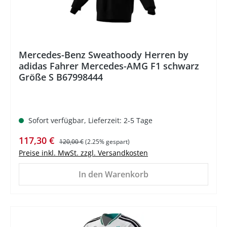
Mercedes-Benz Sweathoody Herren by
adidas Fahrer Mercedes-AMG F1 schwarz
Größe S B67998444
Sofort verfügbar, Lieferzeit: 2-5 Tage
Verkaufspreis:
Regulärer Preis:
117,30 €
120,00 €
(2.25% gespart)
Preise inkl. MwSt. zzgl. Versandkosten
In den Warenkorb