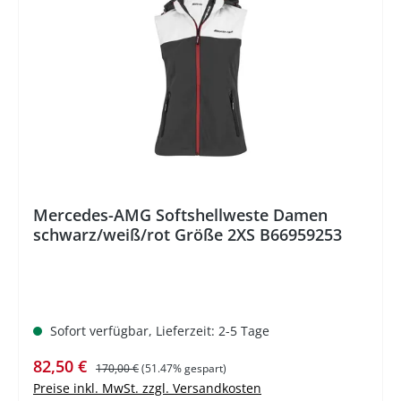
%
Mercedes-AMG Softshellweste Damen
schwarz/weiß/rot Größe 2XS B66959253
Sofort verfügbar, Lieferzeit: 2-5 Tage
Verkaufspreis:
Regulärer Preis:
82,50 €
170,00 €
(51.47% gespart)
Preise inkl. MwSt. zzgl. Versandkosten