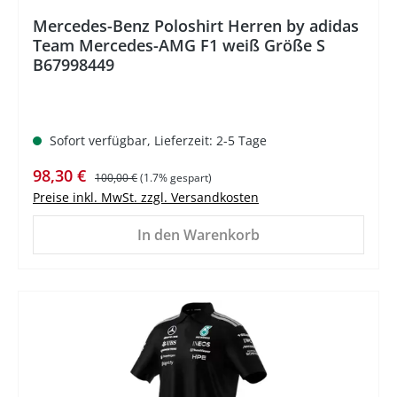
Mercedes-Benz Poloshirt Herren by adidas
Team Mercedes-AMG F1 weiß Größe S
B67998449
Sofort verfügbar, Lieferzeit: 2-5 Tage
Verkaufspreis:
Regulärer Preis:
98,30 €
100,00 €
(1.7% gespart)
Preise inkl. MwSt. zzgl. Versandkosten
In den Warenkorb
%