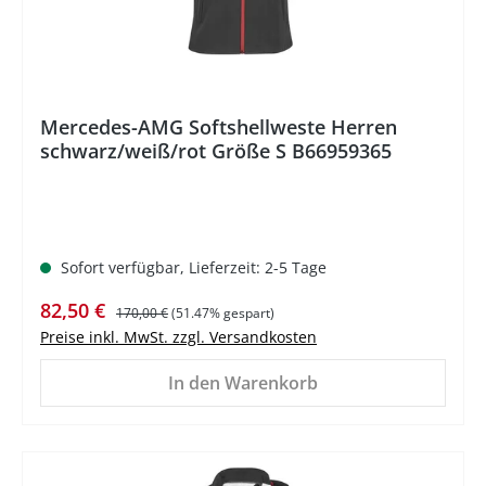
Mercedes-AMG Softshellweste Herren
schwarz/weiß/rot Größe S B66959365
Sofort verfügbar, Lieferzeit: 2-5 Tage
Verkaufspreis:
Regulärer Preis:
82,50 €
170,00 €
(51.47% gespart)
Preise inkl. MwSt. zzgl. Versandkosten
In den Warenkorb