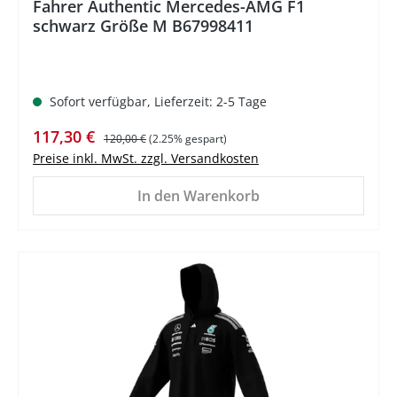
Fahrer Authentic Mercedes-AMG F1
schwarz Größe M B67998411
Sofort verfügbar, Lieferzeit: 2-5 Tage
Verkaufspreis:
Regulärer Preis:
117,30 €
120,00 €
(2.25% gespart)
Preise inkl. MwSt. zzgl. Versandkosten
In den Warenkorb
%