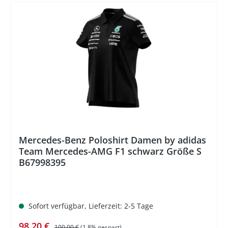
%
Mercedes-Benz Poloshirt Damen by adidas
Team Mercedes-AMG F1 schwarz Größe S
B67998395
Sofort verfügbar, Lieferzeit: 2-5 Tage
Verkaufspreis:
Regulärer Preis:
98,20 €
100,00 €
(1.8% gespart)