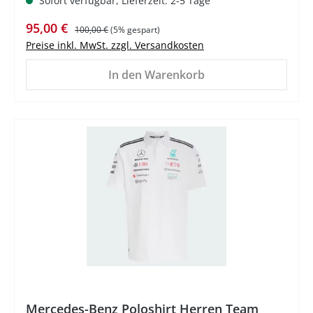
Sofort verfügbar, Lieferzeit: 2-5 Tage
Verkaufspreis:
Regulärer Preis:
95,00 €
100,00 €
(5% gespart)
Preise inkl. MwSt. zzgl. Versandkosten
In den Warenkorb
%
Mercedes-Benz Poloshirt Herren Team