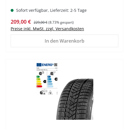
Sofort verfügbar, Lieferzeit: 2-5 Tage
Verkaufspreis:
Regulärer Preis:
209,00 €
229,00 €
(8.73% gespart)
Preise inkl. MwSt. zzgl. Versandkosten
In den Warenkorb