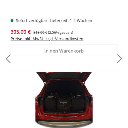
Sofort verfügbar, Lieferzeit: 1-2 Wochen
Verkaufspreis:
Regulärer Preis:
305,00 €
313,00 €
(2.56% gespart)
Preise inkl. MwSt. zzgl. Versandkosten
In den Warenkorb
%