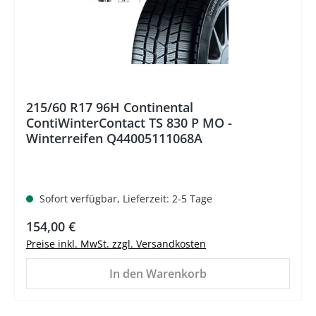
215/60 R17 96H Continental
ContiWinterContact TS 830 P MO -
Winterreifen Q44005111068A
Sofort verfügbar, Lieferzeit: 2-5 Tage
Regulärer Preis:
154,00 €
Preise inkl. MwSt. zzgl. Versandkosten
In den Warenkorb