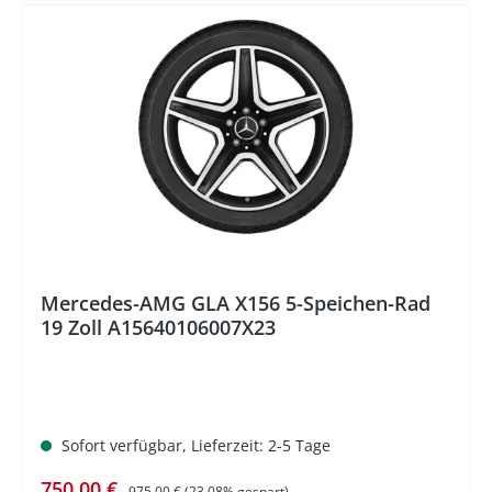
%
Mercedes-AMG GLA X156 5-Speichen-Rad
19 Zoll A15640106007X23
Sofort verfügbar, Lieferzeit: 2-5 Tage
Verkaufspreis:
Regulärer Preis:
750,00 €
975,00 €
(23.08% gespart)