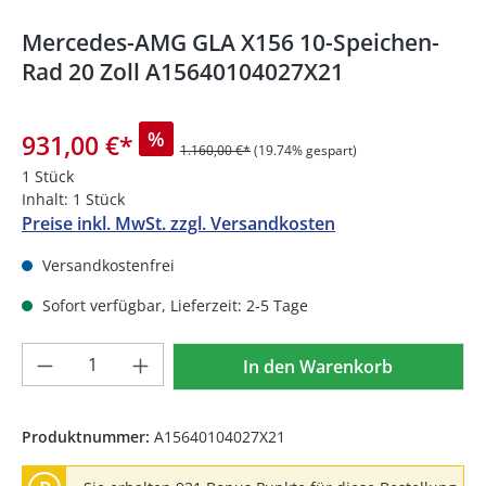
Mercedes-AMG GLA X156 10-Speichen-
Rad 20 Zoll A15640104027X21
%
931,00 €
*
1.160,00 €*
(19.74% gespart)
1 Stück
Inhalt:
1 Stück
Preise inkl. MwSt. zzgl. Versandkosten
Versandkostenfrei
Sofort verfügbar, Lieferzeit: 2-5 Tage
Produkt Anzahl: Gib den gewünschten We
In den Warenkorb
Produktnummer:
A15640104027X21