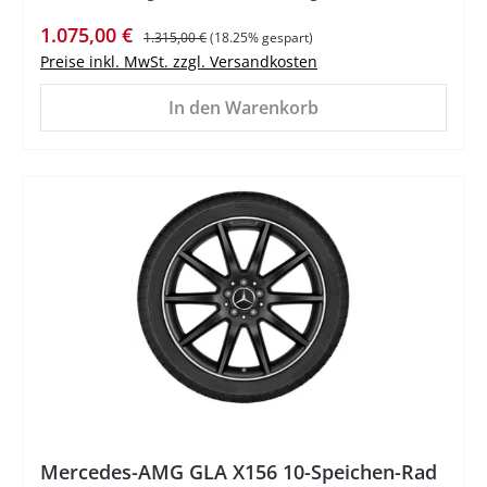
Verkaufspreis:
Regulärer Preis:
1.075,00 €
1.315,00 €
(18.25% gespart)
Preise inkl. MwSt. zzgl. Versandkosten
In den Warenkorb
%
Mercedes-AMG GLA X156 10-Speichen-Rad