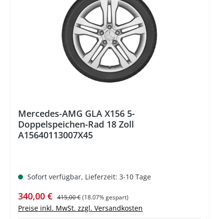
%
Mercedes-AMG GLA X156 5-
Doppelspeichen-Rad 18 Zoll
A15640113007X45
Sofort verfügbar, Lieferzeit: 3-10 Tage
Verkaufspreis:
Regulärer Preis:
340,00 €
415,00 €
(18.07% gespart)
Preise inkl. MwSt. zzgl. Versandkosten