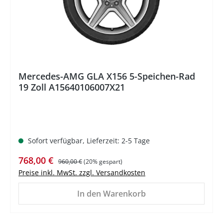
Mercedes-AMG GLA X156 5-Speichen-Rad
19 Zoll A15640106007X21
Sofort verfügbar, Lieferzeit: 2-5 Tage
Verkaufspreis:
Regulärer Preis:
768,00 €
960,00 €
(20% gespart)
Preise inkl. MwSt. zzgl. Versandkosten
In den Warenkorb