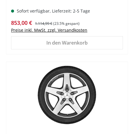
Sofort verfügbar, Lieferzeit: 2-5 Tage
Verkaufspreis:
Regulärer Preis:
853,00 €
1.114,99 €
(23.5% gespart)
Preise inkl. MwSt. zzgl. Versandkosten
In den Warenkorb
%