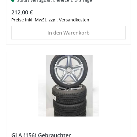
Sofort verfügbar, Lieferzeit: 2-5 Tage
Regulärer Preis:
212,00 €
Preise inkl. MwSt. zzgl. Versandkosten
In den Warenkorb
%
GLA (156) Gebrauchter