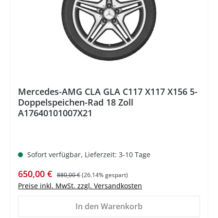
Mercedes-AMG CLA GLA C117 X117 X156 5-
Doppelspeichen-Rad 18 Zoll
A17640101007X21
Sofort verfügbar, Lieferzeit: 3-10 Tage
Verkaufspreis:
Regulärer Preis:
650,00 €
880,00 €
(26.14% gespart)
Preise inkl. MwSt. zzgl. Versandkosten
In den Warenkorb