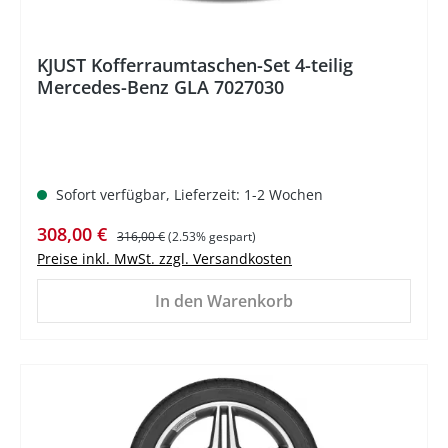
KJUST Kofferraumtaschen-Set 4-teilig
Mercedes-Benz GLA 7027030
Sofort verfügbar, Lieferzeit: 1-2 Wochen
Verkaufspreis:
Regulärer Preis:
308,00 €
316,00 €
(2.53% gespart)
Preise inkl. MwSt. zzgl. Versandkosten
In den Warenkorb
%