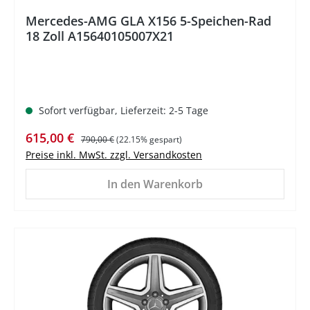
Mercedes-AMG GLA X156 5-Speichen-Rad
18 Zoll A15640105007X21
Sofort verfügbar, Lieferzeit: 2-5 Tage
Verkaufspreis:
Regulärer Preis:
615,00 €
790,00 €
(22.15% gespart)
Preise inkl. MwSt. zzgl. Versandkosten
In den Warenkorb
%