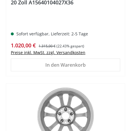
20 Zoll A15640104027X36
Sofort verfügbar, Lieferzeit: 2-5 Tage
Verkaufspreis:
Regulärer Preis:
1.020,00 €
1.315,00 €
(22.43% gespart)
Preise inkl. MwSt. zzgl. Versandkosten
In den Warenkorb
%