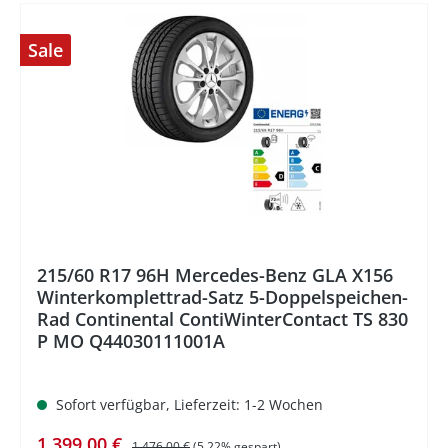
Sale
%
215/60 R17 96H Mercedes-Benz GLA X156
Winterkomplettrad-Satz 5-Doppelspeichen-
Rad Continental ContiWinterContact TS 830
P MO Q44030111001A
Sofort verfügbar, Lieferzeit: 1-2 Wochen
Verkaufspreis:
Regulärer Preis:
1.399,00 €
1.476,00 €
(5.22% gespart)