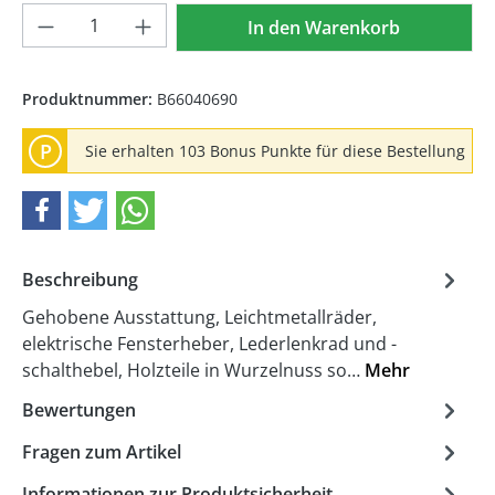
Produkt Anzahl: Gib den gewünschten We
In den Warenkorb
Produktnummer:
B66040690
P
Sie erhalten 103 Bonus Punkte für diese Bestellung
Beschreibung
Gehobene Ausstattung, Leichtmetallräder,
elektrische Fensterheber, Lederlenkrad und -
schalthebel, Holzteile in Wurzelnuss so…
Mehr
Bewertungen
Fragen zum Artikel
Informationen zur Produktsicherheit