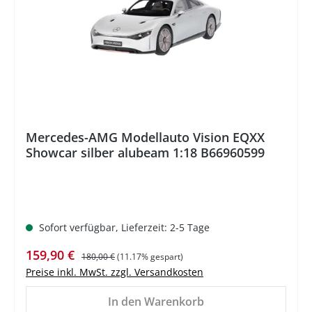
Mercedes-AMG Modellauto Vision EQXX
Showcar silber alubeam 1:18 B66960599
Sofort verfügbar, Lieferzeit: 2-5 Tage
Verkaufspreis:
Regulärer Preis:
159,90 €
180,00 €
(11.17% gespart)
Preise inkl. MwSt. zzgl. Versandkosten
In den Warenkorb