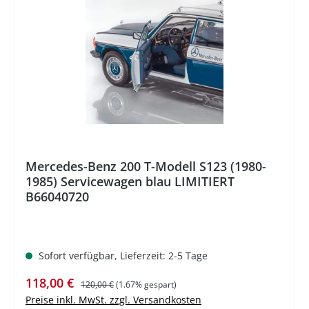
%
Mercedes-Benz 200 T-Modell S123 (1980-
1985) Servicewagen blau LIMITIERT
B66040720
Sofort verfügbar, Lieferzeit: 2-5 Tage
Verkaufspreis:
Regulärer Preis:
118,00 €
120,00 €
(1.67% gespart)
Preise inkl. MwSt. zzgl. Versandkosten