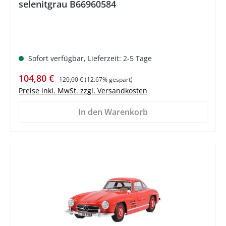
selenitgrau B66960584
Sofort verfügbar, Lieferzeit: 2-5 Tage
Verkaufspreis:
Regulärer Preis:
104,80 €
120,00 €
(12.67% gespart)
Preise inkl. MwSt. zzgl. Versandkosten
In den Warenkorb
%