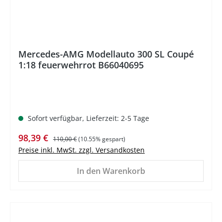
Mercedes-AMG Modellauto 300 SL Coupé
1:18 feuerwehrrot B66040695
Sofort verfügbar, Lieferzeit: 2-5 Tage
Verkaufspreis:
Regulärer Preis:
98,39 €
110,00 €
(10.55% gespart)
Preise inkl. MwSt. zzgl. Versandkosten
In den Warenkorb