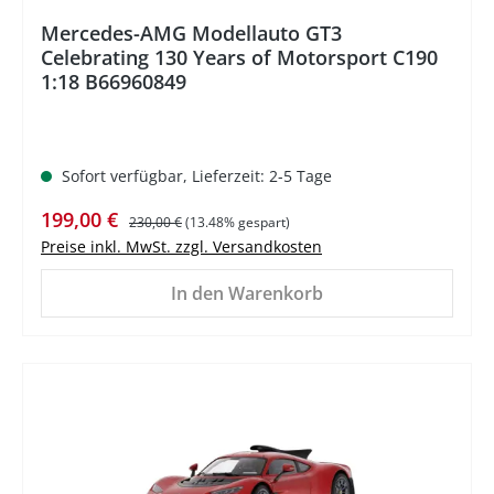
Mercedes-AMG Modellauto GT3
Celebrating 130 Years of Motorsport C190
1:18 B66960849
Sofort verfügbar, Lieferzeit: 2-5 Tage
Verkaufspreis:
Regulärer Preis:
199,00 €
230,00 €
(13.48% gespart)
Preise inkl. MwSt. zzgl. Versandkosten
In den Warenkorb
%