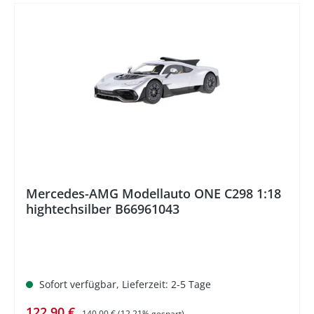
%
Mercedes-AMG Modellauto ONE C298 1:18
hightechsilber B66961043
Sofort verfügbar, Lieferzeit: 2-5 Tage
Verkaufspreis:
Regulärer Preis:
122,90 €
140,00 €
(12.21% gespart)