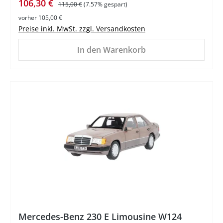
Verkaufspreis:
Regulärer Preis:
106,30 €
115,00 €
(7.57% gespart)
vorher 105,00 €
Preise inkl. MwSt. zzgl. Versandkosten
In den Warenkorb
%
Mercedes-Benz 230 E Limousine W124