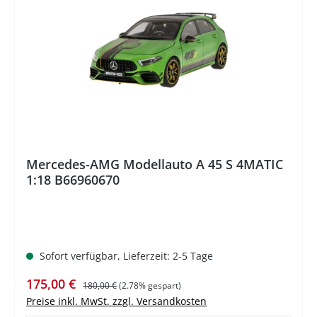
%
Mercedes-AMG Modellauto A 45 S 4MATIC
1:18 B66960670
Sofort verfügbar, Lieferzeit: 2-5 Tage
Verkaufspreis:
Regulärer Preis:
175,00 €
180,00 €
(2.78% gespart)
Preise inkl. MwSt. zzgl. Versandkosten