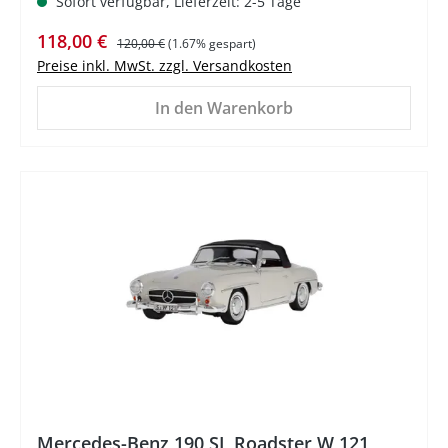
Sofort verfügbar, Lieferzeit: 2-5 Tage
Verkaufspreis:
Regulärer Preis:
118,00 €
120,00 €
(1.67% gespart)
Preise inkl. MwSt. zzgl. Versandkosten
In den Warenkorb
%
Mercedes-Benz 190 SL Roadster W 121