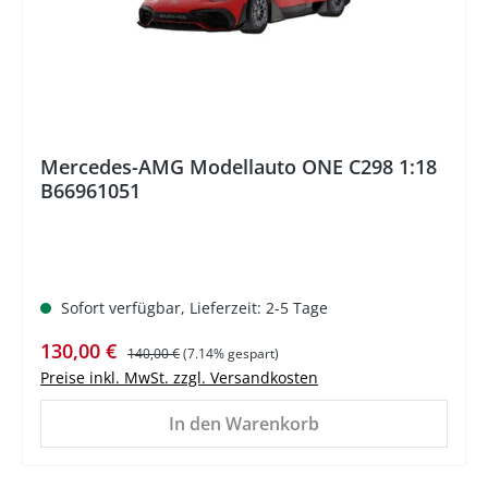
Mercedes-AMG Modellauto ONE C298 1:18
B66961051
Sofort verfügbar, Lieferzeit: 2-5 Tage
Verkaufspreis:
Regulärer Preis:
130,00 €
140,00 €
(7.14% gespart)
Preise inkl. MwSt. zzgl. Versandkosten
In den Warenkorb