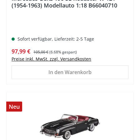
(1954-1963) Modellauto 1:18 B66040710
Sofort verfügbar, Lieferzeit: 2-5 Tage
Verkaufspreis:
Regulärer Preis:
97,99 €
105,00 €
(6.68% gespart)
Preise inkl. MwSt. zzgl. Versandkosten
In den Warenkorb
Neu
%