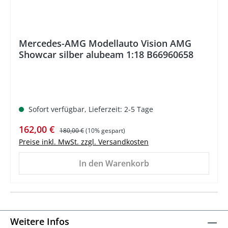
Mercedes-AMG Modellauto Vision AMG
Showcar silber alubeam 1:18 B66960658
Sofort verfügbar, Lieferzeit: 2-5 Tage
Verkaufspreis:
Regulärer Preis:
162,00 €
180,00 €
(10% gespart)
Preise inkl. MwSt. zzgl. Versandkosten
In den Warenkorb
Weitere Infos