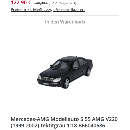
Verkaufspreis:
Regulärer Preis:
122,90 €
140,00 €
(12.21% gespart)
Preise inkl. MwSt. zzgl. Versandkosten
In den Warenkorb
%
Mercedes-AMG Modellauto S 55 AMG V220
(1999-2002) tektitgrau 1:18 B66040686