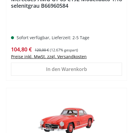
selenitgrau B66960584
Sofort verfügbar, Lieferzeit: 2-5 Tage
Verkaufspreis:
Regulärer Preis:
104,80 €
120,00 €
(12.67% gespart)
Preise inkl. MwSt. zzgl. Versandkosten
In den Warenkorb
%