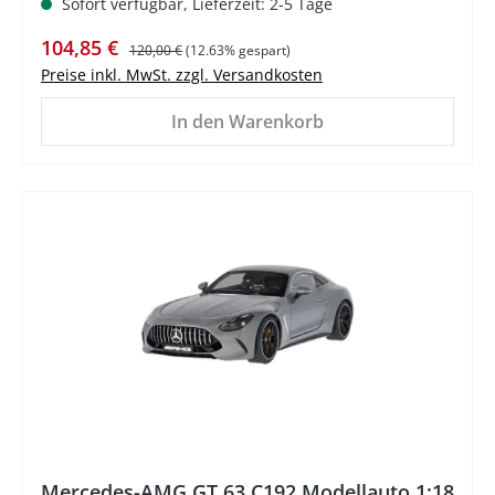
Sofort verfügbar, Lieferzeit: 2-5 Tage
Verkaufspreis:
Regulärer Preis:
104,85 €
120,00 €
(12.63% gespart)
Preise inkl. MwSt. zzgl. Versandkosten
In den Warenkorb
%
Mercedes-AMG GT 63 C192 Modellauto 1:18