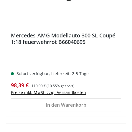
Mercedes-AMG Modellauto 300 SL Coupé
1:18 feuerwehrrot B66040695
Sofort verfügbar, Lieferzeit: 2-5 Tage
Verkaufspreis:
Regulärer Preis:
98,39 €
110,00 €
(10.55% gespart)
Preise inkl. MwSt. zzgl. Versandkosten
In den Warenkorb