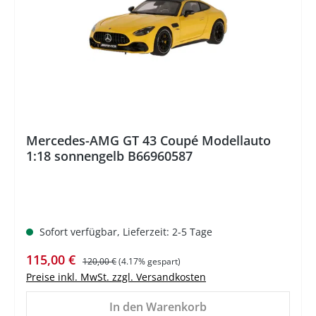
Mercedes-AMG GT 43 Coupé Modellauto
1:18 sonnengelb B66960587
Sofort verfügbar, Lieferzeit: 2-5 Tage
Verkaufspreis:
Regulärer Preis:
115,00 €
120,00 €
(4.17% gespart)
Preise inkl. MwSt. zzgl. Versandkosten
In den Warenkorb