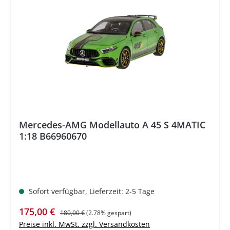
%
Mercedes-AMG Modellauto A 45 S 4MATIC
1:18 B66960670
Sofort verfügbar, Lieferzeit: 2-5 Tage
Verkaufspreis:
Regulärer Preis:
175,00 €
180,00 €
(2.78% gespart)
Preise inkl. MwSt. zzgl. Versandkosten