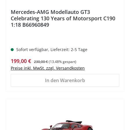
Mercedes-AMG Modellauto GT3
Celebrating 130 Years of Motorsport C190
1:18 B66960849
Sofort verfügbar, Lieferzeit: 2-5 Tage
Verkaufspreis:
Regulärer Preis:
199,00 €
230,00 €
(13.48% gespart)
Preise inkl. MwSt. zzgl. Versandkosten
In den Warenkorb
%