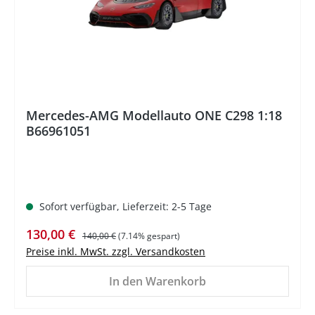
Mercedes-AMG Modellauto ONE C298 1:18
B66961051
Sofort verfügbar, Lieferzeit: 2-5 Tage
Verkaufspreis:
Regulärer Preis:
130,00 €
140,00 €
(7.14% gespart)
Preise inkl. MwSt. zzgl. Versandkosten
In den Warenkorb