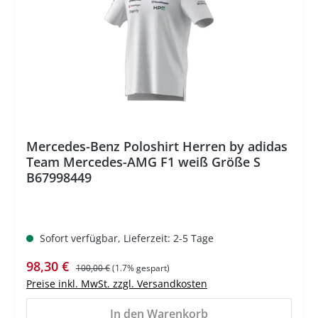
Mercedes-Benz Poloshirt Herren by adidas
Team Mercedes-AMG F1 weiß Größe S
B67998449
Sofort verfügbar, Lieferzeit: 2-5 Tage
Verkaufspreis:
Regulärer Preis:
98,30 €
100,00 €
(1.7% gespart)
Preise inkl. MwSt. zzgl. Versandkosten
In den Warenkorb