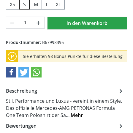
XS
S
M
L
XL
Produkt Anzahl: Gib den gewünschten We
In den Warenkorb
Produktnummer:
B67998395
P
Sie erhalten 98 Bonus Punkte für diese Bestellung
Beschreibung
Stil, Performance und Luxus - vereint in einem Style.
Das offizielle Mercedes-AMG PETRONAS Formula
One Team Poloshirt der Sa…
Mehr
Bewertungen