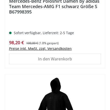
Mercedes-Benz Poloshirt Damen by adidas
Team Mercedes-AMG F1 schwarz Größe S
B67998395
Sofort verfügbar, Lieferzeit: 2-5 Tage
Verkaufspreis:
Regulärer Preis:
98,20 €
100,00 €
(1.8% gespart)
Preise inkl. MwSt. zzgl. Versandkosten
In den Warenkorb