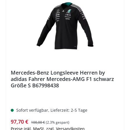
%
Mercedes-Benz Longsleeve Herren by
adidas Fahrer Mercedes-AMG F1 schwarz
Größe S B67998438
Sofort verfügbar, Lieferzeit: 2-5 Tage
Verkaufspreis:
Regulärer Preis:
97,70 €
100,00 €
(2.3% gespart)
Preise inkl. MwSt. zzgl. Versandkosten