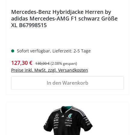
Mercedes-Benz Hybridjacke Herren by
adidas Mercedes-AMG F1 schwarz Größe
XL B67998515
Sofort verfügbar, Lieferzeit: 2-5 Tage
Verkaufspreis:
Regulärer Preis:
127,30 €
130,00 €
(2.08% gespart)
Preise inkl. MwSt. zzgl. Versandkosten
In den Warenkorb
%