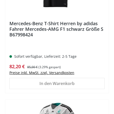
Mercedes-Benz T-Shirt Herren by adidas
Fahrer Mercedes-AMG F1 schwarz Größe S
B67998424
Sofort verfügbar, Lieferzeit: 2-5 Tage
Verkaufspreis:
Regulärer Preis:
82,20 €
85,00 €
(3.29% gespart)
Preise inkl. MwSt. zzgl. Versandkosten
In den Warenkorb
%