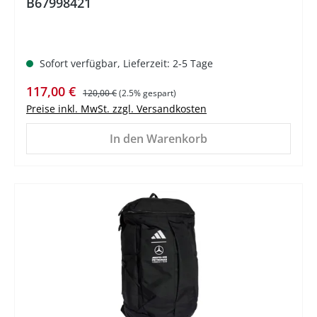
B67998421
Sofort verfügbar, Lieferzeit: 2-5 Tage
Verkaufspreis:
Regulärer Preis:
117,00 €
120,00 €
(2.5% gespart)
Preise inkl. MwSt. zzgl. Versandkosten
In den Warenkorb
%