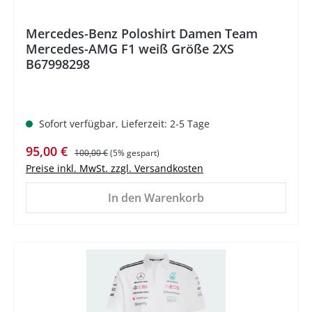
Mercedes-Benz Poloshirt Damen Team
Mercedes-AMG F1 weiß Größe 2XS
B67998298
Sofort verfügbar, Lieferzeit: 2-5 Tage
Verkaufspreis:
Regulärer Preis:
95,00 €
100,00 €
(5% gespart)
Preise inkl. MwSt. zzgl. Versandkosten
In den Warenkorb
%