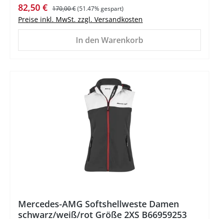
Verkaufspreis:
Regulärer Preis:
82,50 €
170,00 €
(51.47% gespart)
Preise inkl. MwSt. zzgl. Versandkosten
In den Warenkorb
%
Mercedes-AMG Softshellweste Damen
schwarz/weiß/rot Größe 2XS B66959253