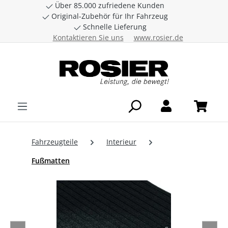
Über 85.000 zufriedene Kunden
Zum Hauptinhalt springen
Original-Zubehör für Ihr Fahrzeug
Schnelle Lieferung
Kontaktieren Sie uns
www.rosier.de
Fahrzeugteile
Interieur
Fußmatten
Bildergalerie überspringen