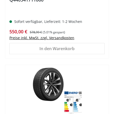
Sofort verfügbar, Lieferzeit: 1-2 Wochen
Verkaufspreis:
Regulärer Preis:
550,00 €
578,99 €
(5.01% gespart)
Preise inkl. MwSt. zzgl. Versandkosten
In den Warenkorb