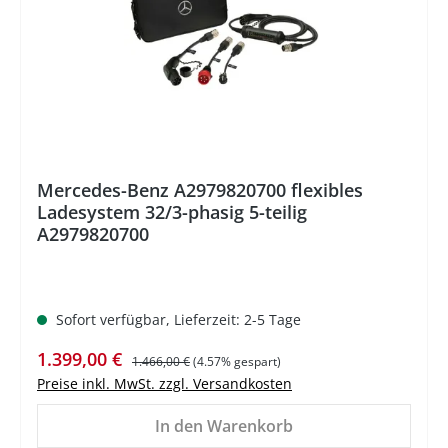
%
Mercedes-Benz A2979820700 flexibles
Ladesystem 32/3-phasig 5-teilig
A2979820700
Sofort verfügbar, Lieferzeit: 2-5 Tage
Verkaufspreis:
Regulärer Preis:
1.399,00 €
1.466,00 €
(4.57% gespart)
Preise inkl. MwSt. zzgl. Versandkosten
In den Warenkorb