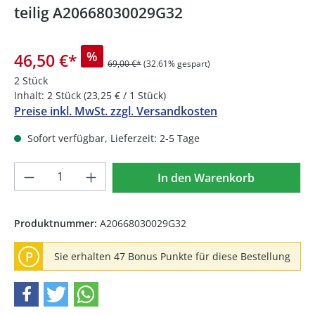
teilig A20668030029G32
%
46,50 €
*
69,00 €*
(32.61% gespart)
2 Stück
Inhalt:
2 Stück
(23,25 € / 1 Stück)
Preise inkl. MwSt. zzgl. Versandkosten
Sofort verfügbar, Lieferzeit: 2-5 Tage
Produkt Anzahl: Gib den gewünschten We
In den Warenkorb
Produktnummer:
A20668030029G32
P
Sie erhalten 47 Bonus Punkte für diese Bestellung