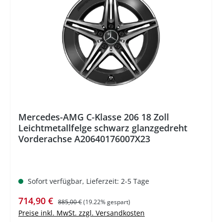
%
Mercedes-AMG C-Klasse 206 18 Zoll
Leichtmetallfelge schwarz glanzgedreht
Vorderachse A20640176007X23
Sofort verfügbar, Lieferzeit: 2-5 Tage
Verkaufspreis:
Regulärer Preis:
714,90 €
885,00 €
(19.22% gespart)
Preise inkl. MwSt. zzgl. Versandkosten