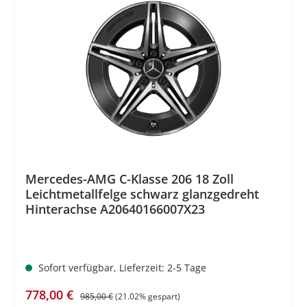
%
Mercedes-AMG C-Klasse 206 18 Zoll
Leichtmetallfelge schwarz glanzgedreht
Hinterachse A20640166007X23
Sofort verfügbar, Lieferzeit: 2-5 Tage
Verkaufspreis:
Regulärer Preis:
778,00 €
985,00 €
(21.02% gespart)