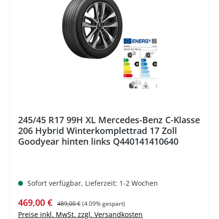
%
245/45 R17 99H XL Mercedes-Benz C-Klasse
206 Hybrid Winterkomplettrad 17 Zoll
Goodyear hinten links Q440141410640
Sofort verfügbar, Lieferzeit: 1-2 Wochen
Verkaufspreis:
Regulärer Preis:
469,00 €
489,00 €
(4.09% gespart)
Preise inkl. MwSt. zzgl. Versandkosten