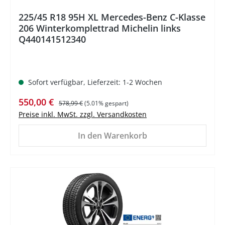
225/45 R18 95H XL Mercedes-Benz C-Klasse
206 Winterkomplettrad Michelin links
Q440141512340
Sofort verfügbar, Lieferzeit: 1-2 Wochen
Verkaufspreis:
Regulärer Preis:
550,00 €
578,99 €
(5.01% gespart)
Preise inkl. MwSt. zzgl. Versandkosten
In den Warenkorb
%