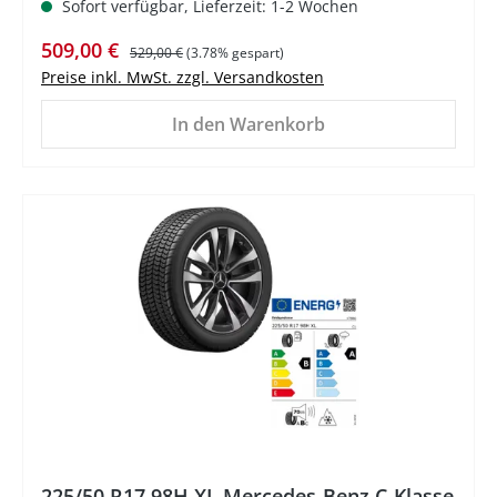
Sofort verfügbar, Lieferzeit: 1-2 Wochen
Verkaufspreis:
Regulärer Preis:
509,00 €
529,00 €
(3.78% gespart)
Preise inkl. MwSt. zzgl. Versandkosten
In den Warenkorb
%
225/50 R17 98H XL Mercedes-Benz C-Klasse