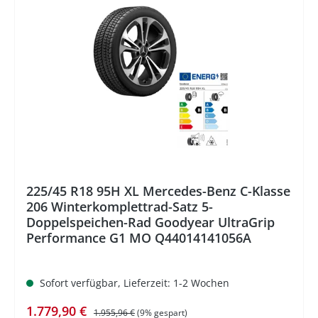
%
225/45 R18 95H XL Mercedes-Benz C-Klasse
206 Winterkomplettrad-Satz 5-
Doppelspeichen-Rad Goodyear UltraGrip
Performance G1 MO Q44014141056A
Sofort verfügbar, Lieferzeit: 1-2 Wochen
Verkaufspreis:
Regulärer Preis:
1.779,90 €
1.955,96 €
(9% gespart)