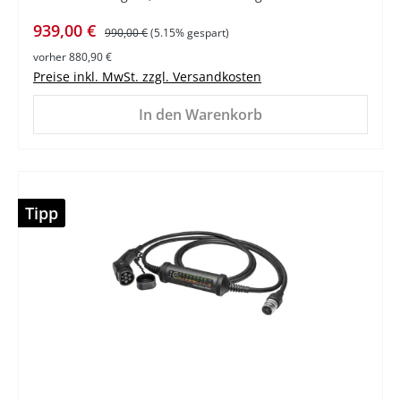
Verkaufspreis:
Regulärer Preis:
939,00 €
990,00 €
(5.15% gespart)
vorher 880,90 €
Preise inkl. MwSt. zzgl. Versandkosten
In den Warenkorb
Tipp