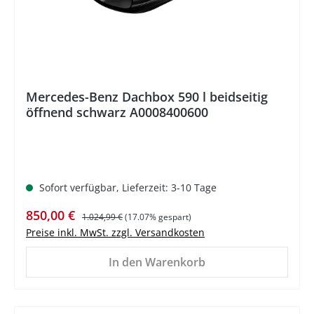
Mercedes-Benz Dachbox 590 l beidseitig
öffnend schwarz A0008400600
Sofort verfügbar, Lieferzeit: 3-10 Tage
Verkaufspreis:
Regulärer Preis:
850,00 €
1.024,99 €
(17.07% gespart)
Preise inkl. MwSt. zzgl. Versandkosten
In den Warenkorb