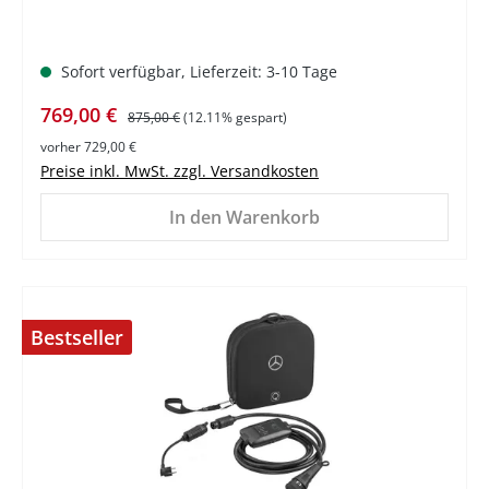
Sofort verfügbar, Lieferzeit: 3-10 Tage
Verkaufspreis:
Regulärer Preis:
769,00 €
875,00 €
(12.11% gespart)
vorher 729,00 €
Preise inkl. MwSt. zzgl. Versandkosten
In den Warenkorb
Bestseller
%