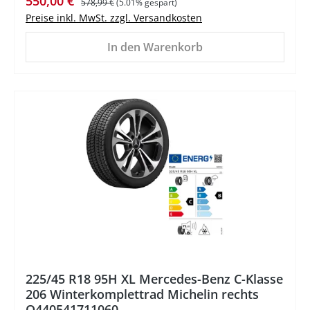
Verkaufspreis:
550,00 €
578,99 €
(5.01% gespart)
Preise inkl. MwSt. zzgl. Versandkosten
In den Warenkorb
%
225/45 R18 95H XL Mercedes-Benz C-Klasse
206 Winterkomplettrad Michelin rechts
Q440541711060