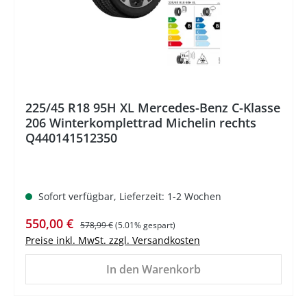
225/45 R18 95H XL Mercedes-Benz C-Klasse
206 Winterkomplettrad Michelin rechts
Q440141512350
Sofort verfügbar, Lieferzeit: 1-2 Wochen
Verkaufspreis:
Regulärer Preis:
550,00 €
578,99 €
(5.01% gespart)
Preise inkl. MwSt. zzgl. Versandkosten
In den Warenkorb