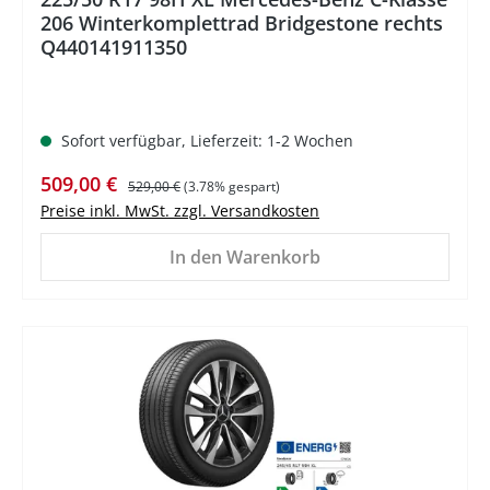
206 Winterkomplettrad Bridgestone rechts
Q440141911350
Sofort verfügbar, Lieferzeit: 1-2 Wochen
Verkaufspreis:
Regulärer Preis:
509,00 €
529,00 €
(3.78% gespart)
Preise inkl. MwSt. zzgl. Versandkosten
In den Warenkorb
%